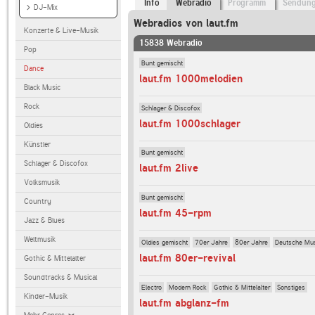
Info
Webradio
Programm
Sendun
DJ-Mix
Webradios von laut.fm
Konzerte & Live-Musik
15838 Webradio
Pop
Bunt gemischt
Dance
laut.fm 1000melodien
Black Music
Rock
Schlager & Discofox
laut.fm 1000schlager
Oldies
Künstler
Bunt gemischt
Schlager & Discofox
laut.fm 2live
Volksmusik
Bunt gemischt
Country
laut.fm 45-rpm
Jazz & Blues
Weltmusik
Oldies gemischt
70er Jahre
80er Jahre
Deutsche Mu
laut.fm 80er-revival
Gothic & Mittelalter
Soundtracks & Musical
Electro
Modern Rock
Gothic & Mittelalter
Sonstiges
Kinder-Musik
laut.fm abglanz-fm