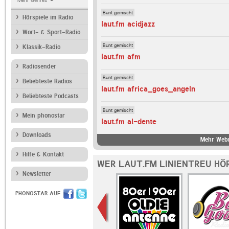
Mehr Genres
Bunt gemischt
Hörspiele im Radio
laut.fm acidjazz
Wort- & Sport-Radio
Bunt gemischt
Klassik-Radio
laut.fm afm
Radiosender
Bunt gemischt
Beliebteste Radios
laut.fm africa_goes_angeln
Beliebteste Podcasts
Bunt gemischt
Mein phonostar
laut.fm al-dente
Downloads
Mehr Webr
Hilfe & Kontakt
WER LAUT.FM LINIENTREU HÖ
Newsletter
PHONOSTAR AUF