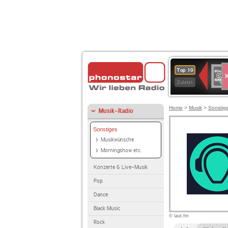
S
80er
Top 10
90er
Zuletzt
OLDI
ANT
Home
>
Musik
>
Sonstig
Musik-Radio
Sonstiges
Musikwünsche
Morningshow etc.
Konzerte & Live-Musik
Pop
Dance
Black Music
© laut.fm
Rock