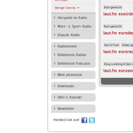
Bunt gemischt
Weniger Genres
laut.fm eswir
Hörspiele im Radio
Bunt gemischt
Wort- & Sport-Radio
laut.fm euroda
Klassik-Radio
Soul & Funk
Oldies g
Radiosender
laut.fm eurora
Beliebteste Radios
Beliebteste Podcasts
Easy Listening & New 
laut.fm eurosm
Mein phonostar
Downloads
Hilfe & Kontakt
Newsletter
PHONOSTAR AUF