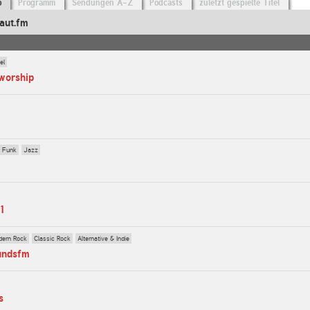
o
Programm
Sendungen A-Z
Podcasts
zuletzt gespielte Titel
aut.fm
el
oworship
& Funk
Jazz
m1
ern Rock
Classic Rock
Alternative & Indie
oundsfm
s