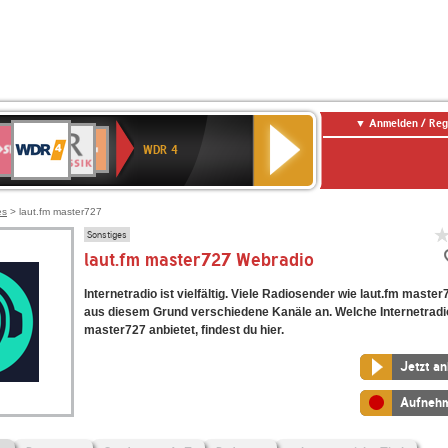
Anmelden / Reg
WDR
WR3
BR-
Deutschlandfunk
NDR
Deutschlandfunk
SWR
4
WDR 4
KLASSIK
2
Kultur
Kultur
E
ENNE
es
> laut.fm master727
Sonstiges
laut.fm master727 Webradio
Internetradio ist vielfältig. Viele Radiosender wie laut.fm master
aus diesem Grund verschiedene Kanäle an. Welche Internetradi
master727 anbietet, findest du hier.
Jetzt a
Aufneh