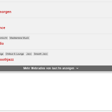
dmorgen
nce
emischt
Mediterrane Musik
dio
Age
Chillout & Lounge
Jazz
Smooth Jazz
oothjazz
Mehr Webradios von laut.fm anzeigen