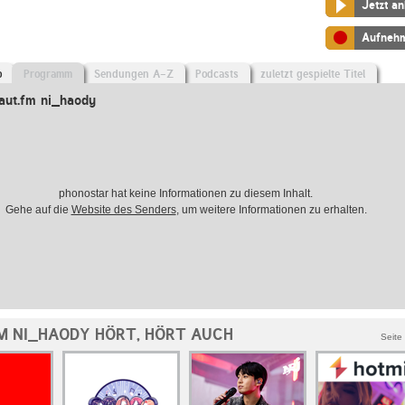
Jetzt a
Aufneh
o
Programm
Sendungen A-Z
Podcasts
zuletzt gespielte Titel
aut.fm ni_haody
phonostar hat keine Informationen zu diesem Inhalt.
Gehe auf die
Website des Senders
, um weitere Informationen zu erhalten.
M NI_HAODY HÖRT, HÖRT AUCH
Seite