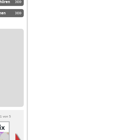
nhören
men
1
von
5