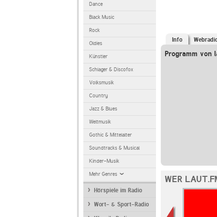
Dance
Black Music
Rock
Info
Webradi
Oldies
Programm von l
Künstler
Schlager & Discofox
Volksmusik
Country
Jazz & Blues
Weltmusik
Gothic & Mittelalter
Soundtracks & Musical
Kinder-Musik
Mehr Genres
WER LAUT.F
Hörspiele im Radio
Wort- & Sport-Radio