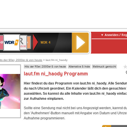
Anmelden / Reg
WDR
WR3
BR-
Deutschlandfunk
NDR
Deutschlandfunk
SWR
4
WDR 4
KLASSIK
2
Kultur
Kultur
E
ENNE
its der 90er, 2000er & von heute
> laut.fm ni_haody
Hits der 90er, 2000er & von heute
Alternative & Indie
Weltmusik gemischt
laut.fm ni_haody Programm
Hier findest du das Programm von laut.fm ni_haody. Alle Sendun
du nach Uhrzeit geordnet. Ein Kalender läßt dich den gesuchten
auswählen. So kannst du alle Inhalte von laut.fm ni_haody einfa
zur Aufnahme einplanen.
Sollte eine Sendung mal nicht bei uns Angezeigt werden, kannst d
den 'Aufnehmen'-Button manuell mit Angabe von Datum und Uhrzei
Aufnahme programmieren.