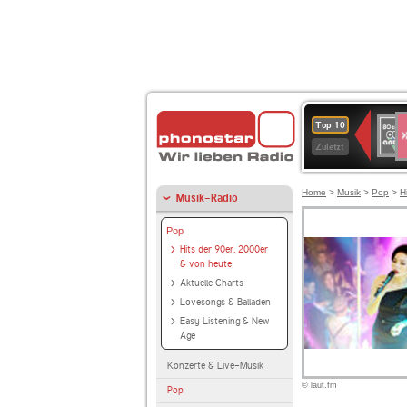
S
80er
Top 10
90er
Zuletzt
OLDI
ANT
Home
>
Musik
>
Pop
>
H
Musik-Radio
Pop
Hits der 90er, 2000er
& von heute
Aktuelle Charts
Lovesongs & Balladen
Easy Listening & New
Age
Konzerte & Live-Musik
© laut.fm
Pop