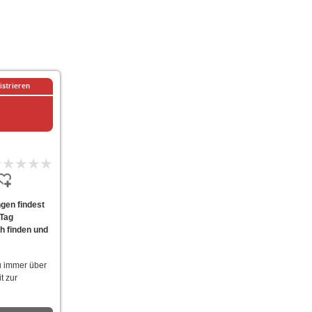
istrieren
gen findest
 Tag
ch finden und
u immer über
t zur