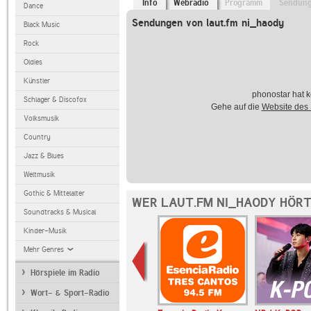
Info
Webradio
Programm
Sendun
Dance
Sendungen von laut.fm ni_haody
Black Music
Rock
Oldies
Künstler
phonostar hat k
Schlager & Discofox
Gehe auf die
Website des
Volksmusik
Country
Jazz & Blues
Weltmusik
Gothic & Mittelalter
WER LAUT.FM NI_HAODY HÖRT
Soundtracks & Musical
Kinder-Musik
Mehr Genres
Hörspiele im Radio
Wort- & Sport-Radio