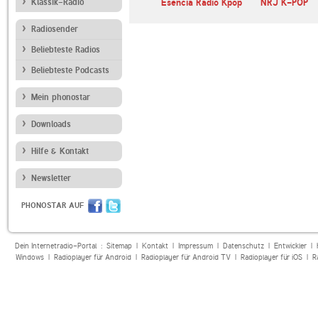
en FM
Klassik-Radio
Esencia Radio Kpop
NRJ K-POP
Radiosender
Beliebteste Radios
Beliebteste Podcasts
Mein phonostar
Downloads
Hilfe & Kontakt
Newsletter
PHONOSTAR AUF
Dein Internetradio-Portal :
Sitemap
|
Kontakt
|
Impressum
|
Datenschutz
|
Entwickler
|
Windows
|
Radioplayer für Android
|
Radioplayer für Android TV
|
Radioplayer für iOS
|
R