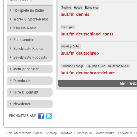
Mehr Genres
Techno
House
Eurodance
Hörspiele im Radio
laut.fm dennis
Wort- & Sport-Radio
Sonstiges
Klassik-Radio
laut.fm deutschland-tanzt
Radiosender
Hip-Hop & Rap
Beliebteste Radios
laut.fm deutschrap
Beliebteste Podcasts
Chillout & Lounge
Hip-Hop & Rap
Deutsche Musik
Mein phonostar
laut.fm deutschrap-deluxe
Downloads
Mehr Webr
Hilfe & Kontakt
Newsletter
PHONOSTAR AUF
Dein Internetradio-Portal :
Sitemap
|
Kontakt
|
Impressum
|
Datenschutz
|
Entwickler
|