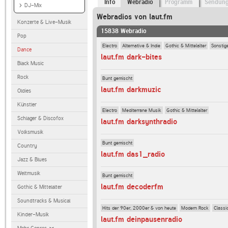
Info
Webradio
Programm
Sendun
DJ-Mix
Webradios von laut.fm
Konzerte & Live-Musik
15838 Webradio
Pop
Electro
Alternative & Indie
Gothic & Mittelalter
Sonstig
Dance
laut.fm dark-bites
Black Music
Rock
Bunt gemischt
laut.fm darkmuzic
Oldies
Künstler
Electro
Mediterrane Musik
Gothic & Mittelalter
Schlager & Discofox
laut.fm darksynthradio
Volksmusik
Bunt gemischt
Country
laut.fm das1_radio
Jazz & Blues
Weltmusik
Bunt gemischt
laut.fm decoderfm
Gothic & Mittelalter
Soundtracks & Musical
Hits der 90er, 2000er & von heute
Modern Rock
Classi
Kinder-Musik
laut.fm deinpausenradio