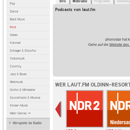
Info
Webradio
Programm
Sendun
Pop
Podcasts von laut.fm
Dance
Black Music
Rock
Oldies
phonostar hat k
Künstler
Gehe auf die
Website des
Schlager & Discofox
Volksmusik
Country
Jazz & Blues
Weltmusik
WER LAUT.FM OLDINN-RESORT
Gothic & Mittelalter
Soundtracks & Musical
Kinder-Musik
Mehr Genres
Hörspiele im Radio