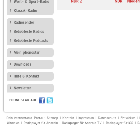
krautrockworld
NDR 2
NDR 1 Nieder
Wort- & Sport-Radio
Klassik-Radio
Radiosender
Beliebteste Radios
Beliebteste Podcasts
Mein phonostar
Downloads
Hilfe & Kontakt
Newsletter
PHONOSTAR AUF
Dein Internetradio-Portal :
Sitemap
|
Kontakt
|
Impressum
|
Datenschutz
|
Entwickler
|
Windows
|
Radioplayer für Android
|
Radioplayer für Android TV
|
Radioplayer für iOS
|
R