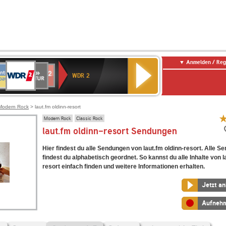
Anmelden / Reg
WDR
NTENNE
SWR
chlandfunk
Deutschlandfunk
80er
SWR3
WDR
BR-
NDR
2
WDR 2
AYERN
Kultur
r
90er
4
KLASSIK
2
OLDIE
ANTENNE
Modern Rock
> laut.fm oldinn-resort
Modern Rock
Classic Rock
laut.fm oldinn-resort Sendungen
Hier findest du alle Sendungen von laut.fm oldinn-resort. Alle 
findest du alphabetisch geordnet. So kannst du alle Inhalte von l
resort einfach finden und weitere Informationen erhalten.
Jetzt a
Aufneh