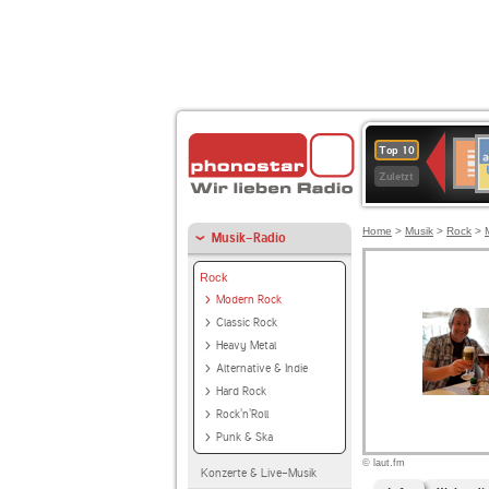
A
Deuts
Top 10
B
Kultu
Zuletzt
Home
>
Musik
>
Rock
>
Musik-Radio
Rock
Modern Rock
Classic Rock
Heavy Metal
Alternative & Indie
Hard Rock
Rock'n'Roll
Punk & Ska
© laut.fm
Konzerte & Live-Musik