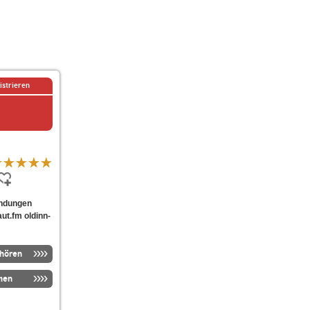
istrieren
Sendungen
aut.fm oldinn-
nhören
men