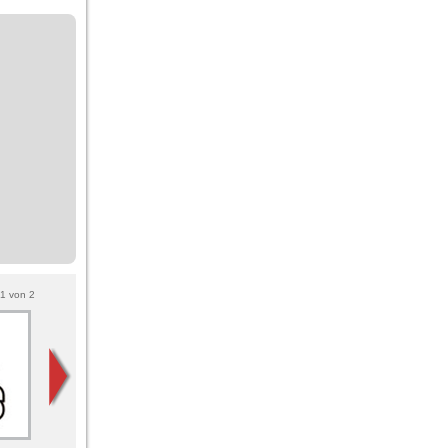
1
von
2