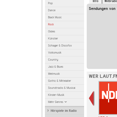
Info
Webradi
Pop
Sendungen von l
Dance
Black Music
Rock
Oldies
Künstler
Schlager & Discofox
Volksmusik
Country
Jazz & Blues
Weltmusik
WER LAUT.F
Gothic & Mittelalter
Soundtracks & Musical
Kinder-Musik
Mehr Genres
Hörspiele im Radio