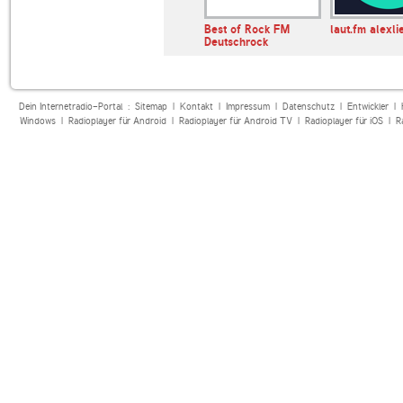
L Black
Ballermann Radio
Best of Rock FM
laut.fm alexli
Hits
Deutschrock
Dein Internetradio-Portal :
Sitemap
|
Kontakt
|
Impressum
|
Datenschutz
|
Entwickler
|
Windows
|
Radioplayer für Android
|
Radioplayer für Android TV
|
Radioplayer für iOS
|
R