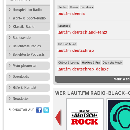
Mehr Genres
Techno
House
Eurodance
Hörspiele im Radio
laut.fm dennis
Wort- & Sport-Radio
Sonstiges
Klassik-Radio
laut.fm deutschland-tanzt
Radiosender
Hip-Hop & Rap
Beliebteste Radios
laut.fm deutschrap
Beliebteste Podcasts
Chillout & Lounge
Hip-Hop & Rap
Deutsche Musik
Mein phonostar
laut.fm deutschrap-deluxe
Downloads
Mehr Webr
Hilfe & Kontakt
WER LAUT.FM RADIO-BLACK-
Newsletter
PHONOSTAR AUF