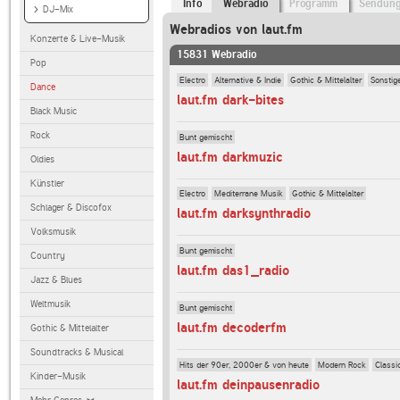
Info
Webradio
Programm
Sendun
DJ-Mix
Webradios von laut.fm
Konzerte & Live-Musik
15831 Webradio
Pop
Electro
Alternative & Indie
Gothic & Mittelalter
Sonstig
Dance
laut.fm dark-bites
Black Music
Rock
Bunt gemischt
laut.fm darkmuzic
Oldies
Künstler
Electro
Mediterrane Musik
Gothic & Mittelalter
Schlager & Discofox
laut.fm darksynthradio
Volksmusik
Bunt gemischt
Country
laut.fm das1_radio
Jazz & Blues
Weltmusik
Bunt gemischt
laut.fm decoderfm
Gothic & Mittelalter
Soundtracks & Musical
Hits der 90er, 2000er & von heute
Modern Rock
Classi
Kinder-Musik
laut.fm deinpausenradio