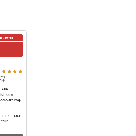
istrieren
 Alle
dich den
adio-freitag-
u immer über
t zur