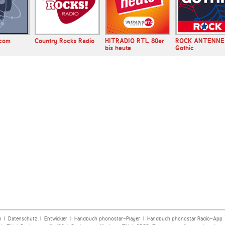
com
Country Rocks Radio
HITRADIO RTL 80er
ROCK ANTENNE
bis heute
Gothic
m
|
Datenschutz
|
Entwickler
|
Handbuch phonostar-Player
|
Handbuch phonostar Radio-App