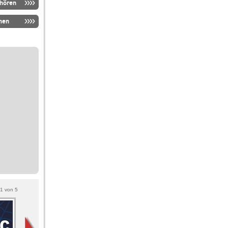
nhören
men
1
von
5