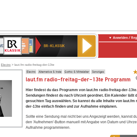
Anmelden / Reg
BR-
DR
Deutschlandfunk
3
Deutschlandfunk
80er
NDR
ANTENNE
SWR
KLASSIK
BR-KLASSIK
Kultur
90er
2
BAYERN
Kultur
OLDIE
ANTENNE
>
Electro
> laut.fm radio-freitag-der-13te
Electro
Alternative & Indie
Gothic & Mittelalter
Sonstiges
laut.fm radio-freitag-der-13te Programm
Hier findest du das Programm von laut.fm radio-freitag-der-13te.
Sendungen findest du nach Uhrzeit geordnet. Ein Kalender läßt 
gesuchten Tag auswählen. So kannst du alle Inhalte von laut.fm r
der-13te einfach finden und zur Aufnahme einplanen.
Sollte eine Sendung mal nicht bei uns Angezeigt werden, kannst d
den 'Aufnehmen'-Button manuell mit Angabe von Datum und Uhrzei
Aufnahme programmieren.