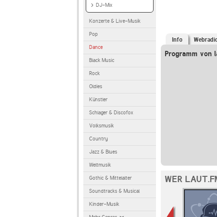
DJ-Mix
Konzerte & Live-Musik
Pop
Info
Webradi
Dance
Programm von la
Black Music
Rock
Oldies
Künstler
Schlager & Discofox
Volksmusik
Country
Jazz & Blues
Weltmusik
WER LAUT.F
Gothic & Mittelalter
Soundtracks & Musical
Kinder-Musik