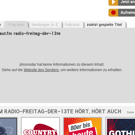
Jetzt a
Aufneh
o
Programm
Sendungen A-Z
Podcasts
zuletzt gespielte Titel
ut.fm radio-freitag-der-13te
phonostar hat keine Informationen zu diesem Inhalt.
Gehe auf die
Website des Senders
, um weitere Informationen zu erhalten.
M RADIO-FREITAG-DER-13TE HÖRT, HÖRT AUCH
Seite