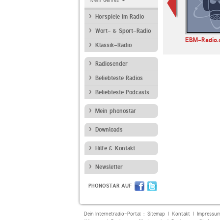
Mehr Genres
Hörspiele im Radio
Wort- & Sport-Radio
FM4
MDR JUMP
radioeins
EBM-Radio.
Klassik-Radio
Radiosender
Beliebteste Radios
Beliebteste Podcasts
Mein phonostar
Downloads
Hilfe & Kontakt
Newsletter
PHONOSTAR AUF
Dein Internetradio-Portal :
Sitemap
|
Kontakt
|
Impressu