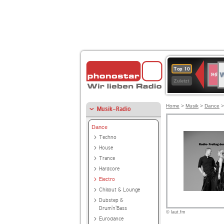
W
SWR
Top 10
4
Zuletzt
Home
>
Musik
>
Dance
Musik-Radio
Dance
Techno
House
Trance
Hardcore
Electro
Chillout & Lounge
Dubstep &
Drum'n'Bass
© laut.fm
Eurodance