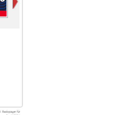
laut.fm we-are-music
Outlaw Country Radio
laut.fm technothorium
|
Radioplayer für