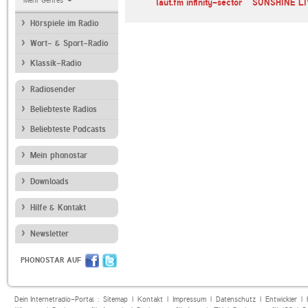
Mehr Genres
laut.fm infinity-sector
SUNSHINE LI
Hörspiele im Radio
Wort- & Sport-Radio
Klassik-Radio
Radiosender
Beliebteste Radios
Beliebteste Podcasts
Mein phonostar
Downloads
Hilfe & Kontakt
Newsletter
PHONOSTAR AUF
Dein Internetradio-Portal :
Sitemap
|
Kontakt
|
Impressum
|
Datenschutz
|
Entwickler
|