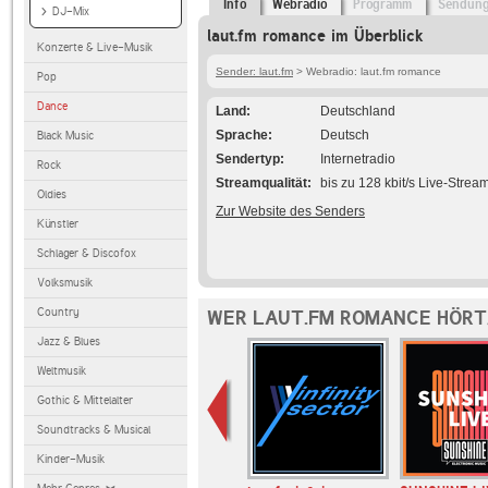
Info
Webradio
Programm
Sendun
DJ-Mix
laut.fm romance im Überblick
Konzerte & Live-Musik
Sender: laut.fm
> Webradio: laut.fm romance
Pop
Dance
Land
Deutschland
Sprache
Deutsch
Black Music
Sendertyp
Internetradio
Rock
Streamqualität
bis zu 128 kbit/s Live-Strea
Oldies
Zur Website des Senders
Künstler
Schlager & Discofox
Volksmusik
Country
WER LAUT.FM ROMANCE HÖRT
Jazz & Blues
Weltmusik
Gothic & Mittelalter
Soundtracks & Musical
Kinder-Musik