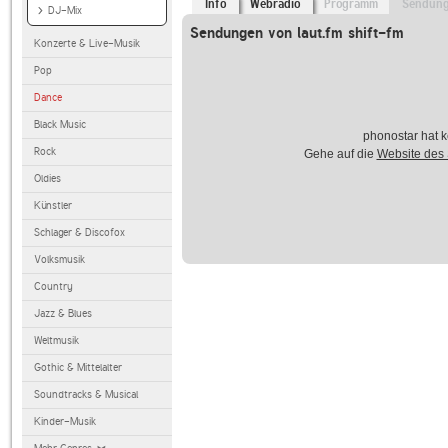
Info
Webradio
Programm
Sendun
DJ-Mix
Sendungen von laut.fm shift-fm
Konzerte & Live-Musik
Pop
Dance
Black Music
phonostar hat k
Rock
Gehe auf die
Website des
Oldies
Künstler
Schlager & Discofox
Volksmusik
Country
Jazz & Blues
Weltmusik
Gothic & Mittelalter
Soundtracks & Musical
Kinder-Musik