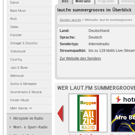
Info
Webradio
Programm
Sendun
Dance
laut.fm summergrooves im Überblick
Black Music
Rock
Sender: laut.fm
> Webradio: laut.fm summergrooves
Oldies
Land
Deutschland
Künstler
Sprache
Deutsch
Schlager & Discofox
Sendertyp
Internetradio
Streamqualität
bis zu 128 kbit/s Live-Strea
Volksmusik
Zur Website des Senders
Country
Jazz & Blues
Weltmusik
Gothic & Mittelalter
WER LAUT.FM SUMMERGROOVE
Soundtracks & Musical
Kinder-Musik
Mehr Genres
Hörspiele im Radio
Wort- & Sport-Radio