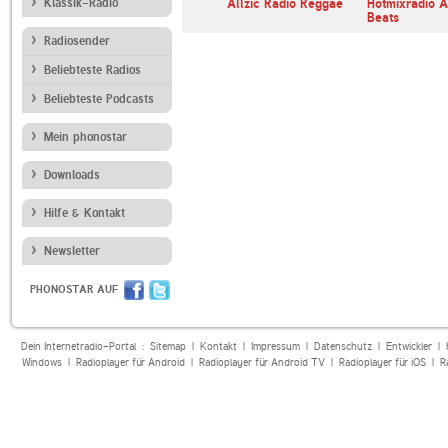
s Country
Klassik-Radio
NDR 1 Niedersachsen
Allzic Radio Reggae
Hotmixradio A
Beats
Radiosender
Beliebteste Radios
Beliebteste Podcasts
Mein phonostar
Downloads
Hilfe & Kontakt
Newsletter
PHONOSTAR AUF
Dein Internetradio-Portal :
Sitemap
|
Kontakt
|
Impressum
|
Datenschutz
|
Entwickler
|
Windows
|
Radioplayer für Android
|
Radioplayer für Android TV
|
Radioplayer für iOS
|
R