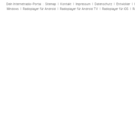
Dein Internetradio-Portal :
Sitemap
|
Kontakt
|
Impressum
|
Datenschutz
|
Entwickler
|
Windows
|
Radioplayer für Android
|
Radioplayer für Android TV
|
Radioplayer für iOS
|
R