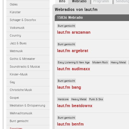
Info
Webradio
Programm
Sendun
Oldies
Webradios von laut.fm
Künstler
15836 Webradio
Schlager & Discofox
Bunt gemischt
Volksmusik
laut.fm arazaman
Country
Jazz & Blues
Bunt gemischt
laut.fm argebrat
Weltmusik
Gothic & Mittelalter
Easy Listening & New Age
Modern Rock
Heavy Metal
Soundtracks & Musical
laut.fm audimaxx
Kinder-Musik
Bunt gemischt
Gay
laut.fm bang
Christliche Musik
Gospel
Hardcore
Heavy Metal
Punk & Ska
laut.fm beatdownx
Meditation & Entspannung
Weihnachtsmusik
Bunt gemischt
Bunt gemischt
laut.fm benfm
Sonstiges