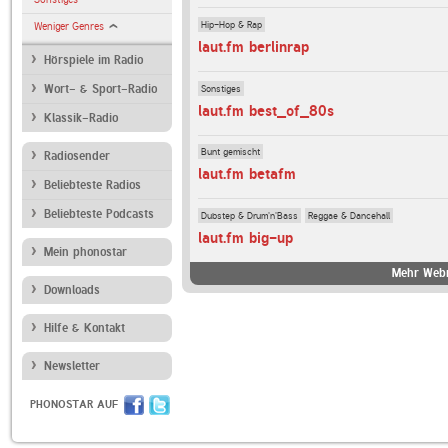
Hip-Hop & Rap
Weniger Genres
laut.fm berlinrap
Hörspiele im Radio
Sonstiges
Wort- & Sport-Radio
laut.fm best_of_80s
Klassik-Radio
Bunt gemischt
Radiosender
laut.fm betafm
Beliebteste Radios
Beliebteste Podcasts
Dubstep & Drum'n'Bass
Reggae & Dancehall
laut.fm big-up
Mein phonostar
Mehr Webr
Downloads
Hilfe & Kontakt
Newsletter
PHONOSTAR AUF