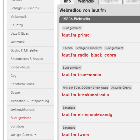
Info
Webradio
Programm
Sendun
Schlager & Discofox
Webradios von laut.fm
Volksmusik
15836 Webradio
Country
Bunt gemischt
Jazz & Blues
laut.fm prime
Weltmusik
Techno
Schlager & Discofox
Bunt gemischt
Gothic & Mittelalter
laut.fm radio-black-cobra
Soundtracks & Musical
Kinder-Musik
Bunt gemischt
laut.fm true-mania
Gay
Christliche Musik
Hits der 90er, 2000er & von heute
Aktuelle Charts
Gospel
laut.fm breakbeatradio
Meditation & Entspannung
Sonstiges
Weihnachtsmusik
laut.fm elrincondecandy
Bunt gemischt
Sonstiges
Sonstiges
laut.fm twom
Weniger Genres