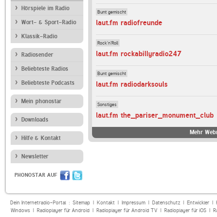
Hörspiele im Radio
Bunt gemischt
laut.fm radiofreunde
Wort- & Sport-Radio
Klassik-Radio
Rock'n'Roll
laut.fm rockabillyradio247
Radiosender
Beliebteste Radios
Bunt gemischt
Beliebteste Podcasts
laut.fm radiodarksouls
Mein phonostar
Sonstiges
laut.fm the_pariser_monument_club
Downloads
Mehr Webr
Hilfe & Kontakt
Newsletter
PHONOSTAR AUF
Dein Internetradio-Portal :
Sitemap
|
Kontakt
|
Impressum
|
Datenschutz
|
Entwickler
|
Windows
|
Radioplayer für Android
|
Radioplayer für Android TV
|
Radioplayer für iOS
|
R