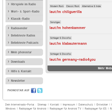
Hörspiele im Radio
Modern Rock
Classic Rock
Alternative & Indie
laut.fm chiliguerilla
Wort- & Sport-Radio
Klassik-Radio
Sonstiges
laut.fm hohenkammer
Radiosender
Beliebteste Radios
Schlager & Discofox
Beliebteste Podcasts
laut.fm klabautermann
Mein phonostar
Schlager & Discofox
laut.fm germany-radio4you
Downloads
Mehr Webr
Hilfe & Kontakt
Newsletter
PHONOSTAR AUF
Dein Internetradio-Portal :
Sitemap
|
Kontakt
|
Impressum
|
Datenschutz
|
Entwickler
|
Windows
|
Radioplayer für Android
|
Radioplayer für Android TV
|
Radioplayer für iOS
|
R