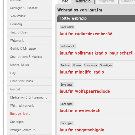
Info
Webradio
Programm
Sendun
Schlager & Discofox
Webradios von laut.fm
Volksmusik
15836 Webradio
Country
Rock'n'Roll
Jazz & Blues
laut.fm radio-dezember56
Weltmusik
Volksmusik
Gothic & Mittelalter
laut.fm volksmusikradio-bayrischzell
Soundtracks & Musical
Kinder-Musik
Techno
House
Eurodance
Sonstiges
laut.fm minelife-radio
Gay
Christliche Musik
Sonstiges
Gospel
laut.fm wolfspaarradiode
Meditation & Entspannung
Sonstiges
Weihnachtsmusik
laut.fm mewtwotech
Bunt gemischt
Sonstiges
Sonstiges
laut.fm tangotschigolo
Weniger Genres