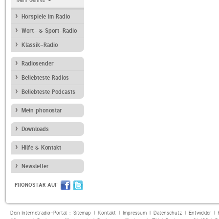
Mehr Genres
Hörspiele im Radio
Wort- & Sport-Radio
Klassik-Radio
Radiosender
Beliebteste Radios
Beliebteste Podcasts
Mein phonostar
Downloads
Hilfe & Kontakt
Newsletter
PHONOSTAR AUF
Dein Internetradio-Portal :
Sitemap
|
Kontakt
|
Impressum
|
Datenschutz
|
Entwickler
|