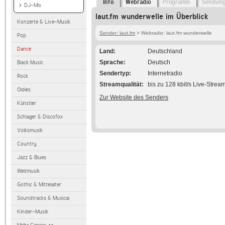
Info
Webradio
Programm
Sendun
DJ-Mix
laut.fm wunderwelle im Überblick
Konzerte & Live-Musik
Sender: laut.fm
> Webradio: laut.fm wunderwelle
Pop
Dance
Land
Deutschland
Sprache
Deutsch
Black Music
Sendertyp
Internetradio
Rock
Streamqualität
bis zu 128 kbit/s Live-Strea
Oldies
Zur Website des Senders
Künstler
Schlager & Discofox
Volksmusik
Country
Jazz & Blues
Weltmusik
Gothic & Mittelalter
Soundtracks & Musical
Kinder-Musik