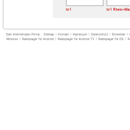
hr1
hr1 Rhein-Ma
Dein Internetradio-Portal :
Sitemap
|
Kontakt
|
Impressum
|
Datenschutz
|
Entwickler
|
Windows
|
Radioplayer für Android
|
Radioplayer für Android TV
|
Radioplayer für iOS
|
R