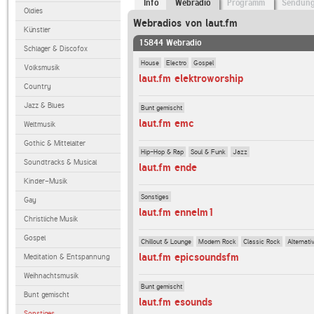
Info
Webradio
Programm
Sendun
Oldies
Webradios von laut.fm
Künstler
15844 Webradio
Schlager & Discofox
House
Electro
Gospel
Volksmusik
laut.fm elektroworship
Country
Jazz & Blues
Bunt gemischt
laut.fm emc
Weltmusik
Gothic & Mittelalter
Hip-Hop & Rap
Soul & Funk
Jazz
Soundtracks & Musical
laut.fm ende
Kinder-Musik
Sonstiges
Gay
laut.fm ennelm1
Christliche Musik
Gospel
Chillout & Lounge
Modern Rock
Classic Rock
Alternati
laut.fm epicsoundsfm
Meditation & Entspannung
Weihnachtsmusik
Bunt gemischt
Bunt gemischt
laut.fm esounds
Sonstiges