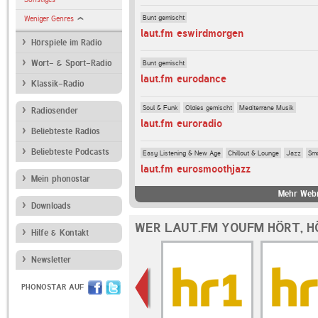
Bunt gemischt
Weniger Genres
laut.fm eswirdmorgen
Hörspiele im Radio
Bunt gemischt
Wort- & Sport-Radio
laut.fm eurodance
Klassik-Radio
Soul & Funk
Oldies gemischt
Mediterrane Musik
Radiosender
laut.fm euroradio
Beliebteste Radios
Beliebteste Podcasts
Easy Listening & New Age
Chillout & Lounge
Jazz
Sm
laut.fm eurosmoothjazz
Mein phonostar
Mehr Webr
Downloads
WER LAUT.FM YOUFM HÖRT, H
Hilfe & Kontakt
Newsletter
PHONOSTAR AUF