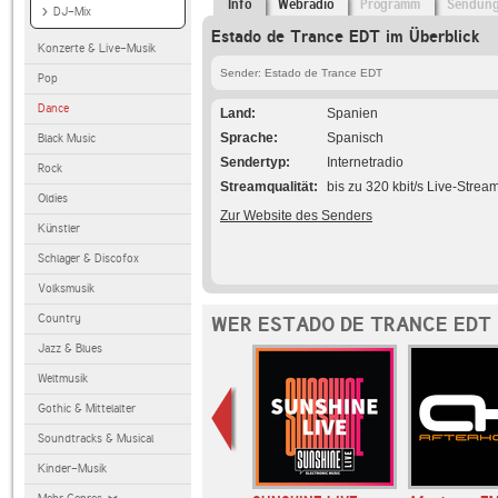
Info
Webradio
Programm
Sendun
DJ-Mix
Estado de Trance EDT im Überblick
Konzerte & Live-Musik
Sender: Estado de Trance EDT
Pop
Dance
Land
Spanien
Sprache
Spanisch
Black Music
Sendertyp
Internetradio
Rock
Streamqualität
bis zu 320 kbit/s Live-Strea
Oldies
Zur Website des Senders
Künstler
Schlager & Discofox
Volksmusik
Country
WER ESTADO DE TRANCE EDT 
Jazz & Blues
Weltmusik
Gothic & Mittelalter
Soundtracks & Musical
Kinder-Musik