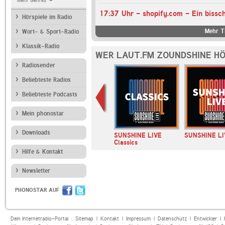
Mehr Genres
Hörspiele im Radio
Mehr Ti
Wort- & Sport-Radio
Klassik-Radio
WER LAUT.FM ZOUNDSHINE HÖ
Radiosender
Beliebteste Radios
Beliebteste Podcasts
Mein phonostar
Downloads
ve! Retro
laut.fm bahntrance
SUNSHINE LIVE
SUNSHINE LI
Classics
Hilfe & Kontakt
Newsletter
PHONOSTAR AUF
Dein Internetradio-Portal :
Sitemap
|
Kontakt
|
Impressum
|
Datenschutz
|
Entwickler
|