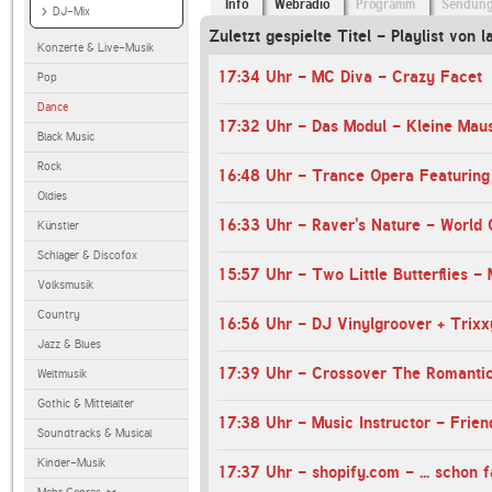
Info
Webradio
Programm
Sendun
DJ-Mix
Zuletzt gespielte Titel - Playlist von l
Konzerte & Live-Musik
17:34 Uhr - MC Diva - Crazy Facet
Pop
Dance
17:32 Uhr - Das Modul - Kleine Maus
Black Music
Rock
Oldies
16:33 Uhr - Raver's Nature - World 
Künstler
Schlager & Discofox
Volksmusik
Country
Jazz & Blues
Weltmusik
Gothic & Mittelalter
Soundtracks & Musical
Kinder-Musik