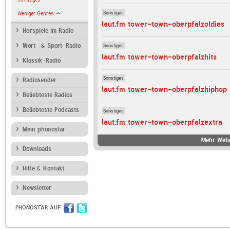
Sonstiges
Weniger Genres
laut.fm tower-town-oberpfalzoldies
Hörspiele im Radio
Sonstiges
Wort- & Sport-Radio
laut.fm tower-town-oberpfalzhits
Klassik-Radio
Sonstiges
Radiosender
laut.fm tower-town-oberpfalzhiphop
Beliebteste Radios
Beliebteste Podcasts
Sonstiges
laut.fm tower-town-oberpfalzextra
Mein phonostar
Mehr Webr
Downloads
Hilfe & Kontakt
Newsletter
PHONOSTAR AUF