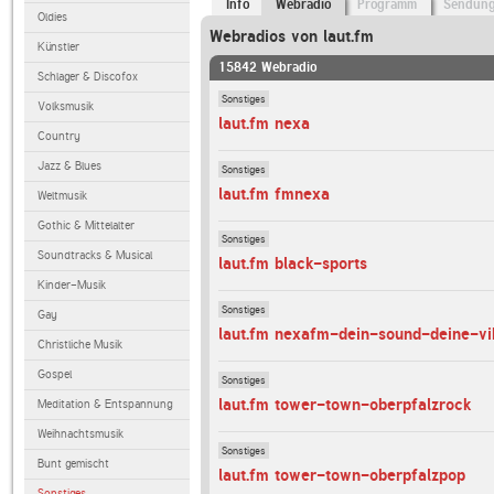
Info
Webradio
Programm
Sendun
Oldies
Webradios von laut.fm
Künstler
15842 Webradio
Schlager & Discofox
Sonstiges
Volksmusik
laut.fm nexa
Country
Jazz & Blues
Sonstiges
laut.fm fmnexa
Weltmusik
Gothic & Mittelalter
Sonstiges
Soundtracks & Musical
laut.fm black-sports
Kinder-Musik
Sonstiges
Gay
laut.fm nexafm-dein-sound-deine-vi
Christliche Musik
Gospel
Sonstiges
laut.fm tower-town-oberpfalzrock
Meditation & Entspannung
Weihnachtsmusik
Sonstiges
Bunt gemischt
laut.fm tower-town-oberpfalzpop
Sonstiges