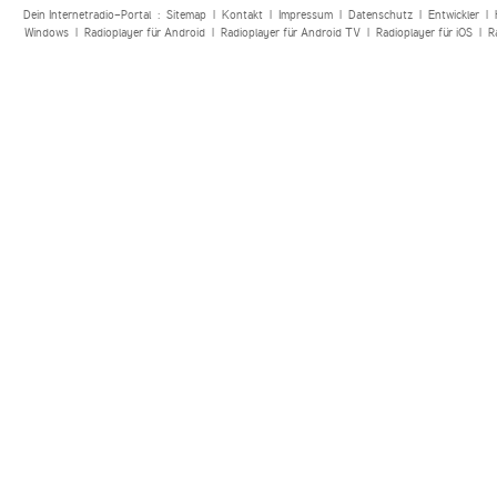
Dein Internetradio-Portal :
Sitemap
|
Kontakt
|
Impressum
|
Datenschutz
|
Entwickler
|
Windows
|
Radioplayer für Android
|
Radioplayer für Android TV
|
Radioplayer für iOS
|
R