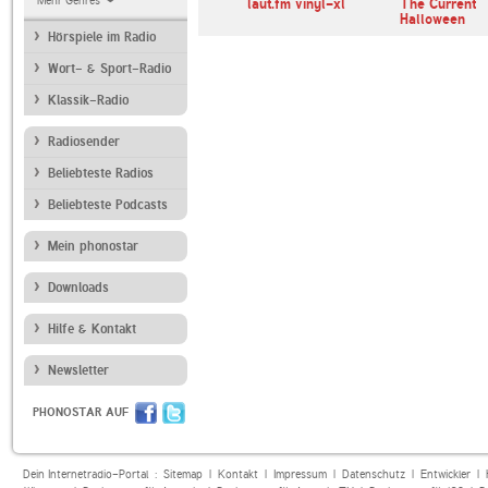
Mehr Genres
laut.fm vinyl-xl
The Current
Halloween
Hörspiele im Radio
Wort- & Sport-Radio
Klassik-Radio
Radiosender
Beliebteste Radios
Beliebteste Podcasts
Mein phonostar
Downloads
Hilfe & Kontakt
Newsletter
PHONOSTAR AUF
Dein Internetradio-Portal :
Sitemap
|
Kontakt
|
Impressum
|
Datenschutz
|
Entwickler
|