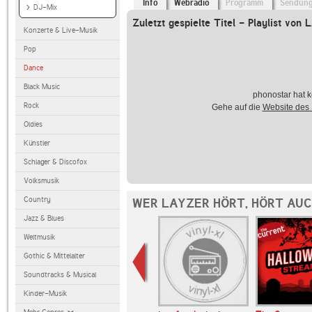
Info
Webradio
Programm
Sendun
DJ-Mix
Zuletzt gespielte Titel - Playlist von
Konzerte & Live-Musik
Pop
Dance
Black Music
phonostar hat k
Rock
Gehe auf die
Website des
Oldies
Künstler
Schlager & Discofox
Volksmusik
Country
WER LAYZER HÖRT, HÖRT AU
Jazz & Blues
Weltmusik
Gothic & Mittelalter
Soundtracks & Musical
Kinder-Musik