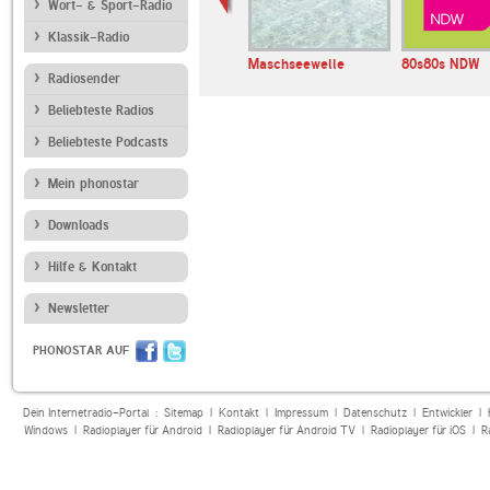
Wort- & Sport-Radio
Klassik-Radio
IO FFH TOP
HIT RADIO FFH Rock
Maschseewelle
80s80s NDW
Radiosender
Beliebteste Radios
Beliebteste Podcasts
Mein phonostar
Downloads
Hilfe & Kontakt
Newsletter
PHONOSTAR AUF
Dein Internetradio-Portal :
Sitemap
|
Kontakt
|
Impressum
|
Datenschutz
|
Entwickler
|
Windows
|
Radioplayer für Android
|
Radioplayer für Android TV
|
Radioplayer für iOS
|
R