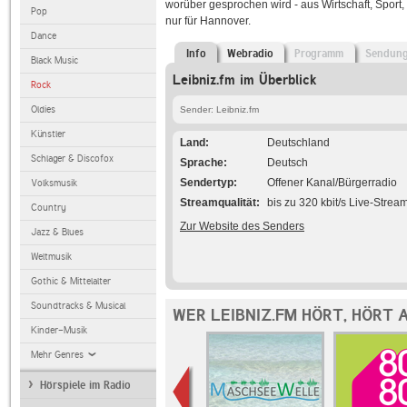
worüber gesprochen wird - aus Wirtschaft, Sport, 
Pop
nur für Hannover.
Dance
Info
Webradio
Programm
Sendun
Black Music
Leibniz.fm im Überblick
Rock
Oldies
Sender: Leibniz.fm
Künstler
Land
Deutschland
Schlager & Discofox
Sprache
Deutsch
Sendertyp
Offener Kanal/Bürgerradio
Volksmusik
Streamqualität
bis zu 320 kbit/s Live-Strea
Country
Zur Website des Senders
Jazz & Blues
Weltmusik
Gothic & Mittelalter
Soundtracks & Musical
WER LEIBNIZ.FM HÖRT, HÖRT 
Kinder-Musik
Mehr Genres
Hörspiele im Radio