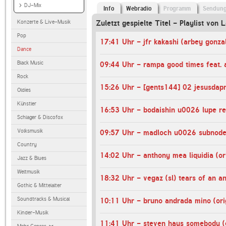
DJ-Mix
Info
Webradio
Programm
Sendun
Konzerte & Live-Musik
Zuletzt gespielte Titel - Playlist von
Pop
Dance
Black Music
Rock
Oldies
Künstler
Schlager & Discofox
Volksmusik
Country
14:02 Uhr - anthony mea liquidia (or
Jazz & Blues
Weltmusik
18:32 Uhr - vegaz (sl) tears of an an
Gothic & Mittelalter
Soundtracks & Musical
10:11 Uhr - bruno andrada mino (ori
Kinder-Musik