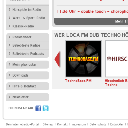
Mehr Genres
Hörspiele im Radio
Wort- & Sport-Radio
Mehr Ti
Klassik-Radio
WER LOCA FM DUB TECHNO HÖ
Radiosender
Beliebteste Radios
Beliebteste Podcasts
Mein phonostar
Downloads
lch Radio
Chilltrax
TechnoBase.FM
Hirschmilch R
Techno
Hilfe & Kontakt
Newsletter
PHONOSTAR AUF
Dein Internetradio-Portal :
Sitemap
|
Kontakt
|
Impressum
|
Datenschutz
|
Entwickler
|