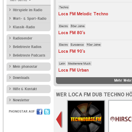
Mehr Genres
Techno
Hörspiele im Radio
Loca FM Melodic Techno
Wort- & Sport-Radio
Electro
80er Jahre
Klassik-Radio
Loca FM 80's
Radiosender
Electro
Eurodance
90er Jahre
Beliebteste Radios
Loca FM 90's
Beliebteste Podcasts
Latin
Mediterrane Musik
Mein phonostar
Loca FM Urban
Downloads
Mehr Webr
Hilfe & Kontakt
WER LOCA FM DUB TECHNO HÖ
Newsletter
PHONOSTAR AUF