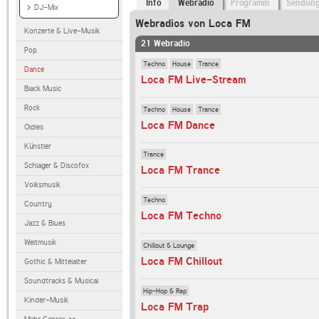
Info
Webradio
Programm
Sendun
DJ-Mix
Webradios von Loca FM
Konzerte & Live-Musik
21 Webradio
Pop
Techno
House
Trance
Dance
Loca FM Live-Stream
Black Music
Rock
Techno
House
Trance
Loca FM Dance
Oldies
Künstler
Trance
Schlager & Discofox
Loca FM Trance
Volksmusik
Techno
Country
Loca FM Techno
Jazz & Blues
Weltmusik
Chillout & Lounge
Loca FM Chillout
Gothic & Mittelalter
Soundtracks & Musical
Hip-Hop & Rap
Kinder-Musik
Loca FM Trap