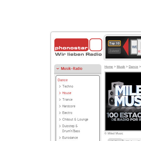
B
WDR
Top 10
K
4
Zuletzt
Home
>
Musik
>
Dance
Musik-Radio
Dance
Techno
House
Trance
Hardcore
Electro
Chillout & Lounge
Dubstep &
Drum'n'Bass
© Miled Music
Eurodance