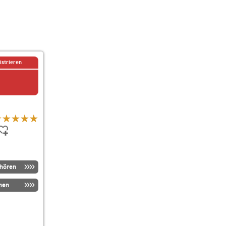
istrieren
nhören
men