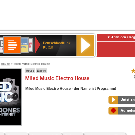
Anmelden / Reg
Deutschlandfunk
R-
ANTENNE
Deutschlandfunk
80er
SWR3
NDR
WDR
SWR
Deutschlandfunk
Kultur
LASSIK
BAYERN
90er
2
2
Kultur
Kultur
OLDIE
ANTENNE
>
House
> Miled Music Electro House
House
Electro
Miled Music Electro House
Miled Music Electro House - der Name ist Programm!
Jetzt a
Aufneh