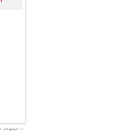
s
Nordic Chillout Radio
RADIO ÉLECTRONS
laut.fm swing-is-here
LIBRES !
|
Radioplayer für