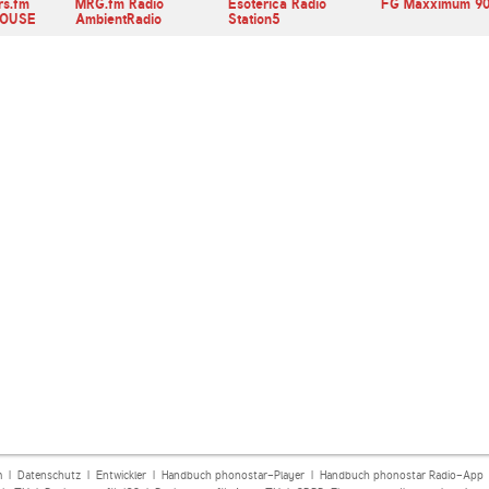
rs.fm
MRG.fm Radio
Esoterica Radio
FG Maxximum 90
HOUSE
AmbientRadio
Station5
m
|
Datenschutz
|
Entwickler
|
Handbuch phonostar-Player
|
Handbuch phonostar Radio-App