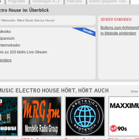
o
Programm
Sendungen A-Z
Podcasts
zuletzt gespielte Titel
ctro House im Überblick
SENDER EINBINDEN
 Webradio: Miled Music Electro House
Buttons zum Anhören
Mexiko
in Website einbinden
Spanisch
Internetradio
bis zu 320 kbit/s Live-Stream
Senders
MUSIC ELECTRO HOUSE HÖRT, HÖRT AUCH
Seite