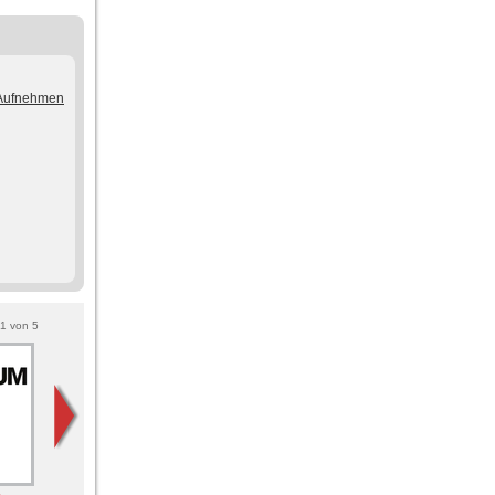
/Aufnehmen
1
von
5