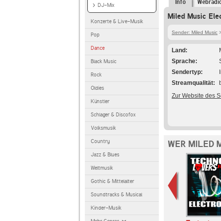
Info
Webradi
DJ-Mix
Miled Music Ele
Konzerte & Live-Musik
Sender: Miled Music
>
Pop
Dance
Land
Sprache
Black Music
Sendertyp
Rock
Streamqualität
Oldies
Zur Website des 
Künstler
Schlager & Discofox
Volksmusik
Country
WER MILED 
Jazz & Blues
Weltmusik
Gothic & Mittelalter
Soundtracks & Musical
Kinder-Musik