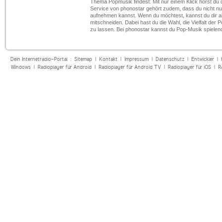
Thema Popmusik findest. Mit nur einem Klick hörst du d
Service von phonostar gehört zudem, dass du nicht n
aufnehmen kannst. Wenn du möchtest, kannst du dir a
mitschneiden. Dabei hast du die Wahl, die Vielfalt der
zu lassen. Bei phonostar kannst du Pop-Musik spielend
Dein Internetradio-Portal :
Sitemap
|
Kontakt
|
Impressum
|
Datenschutz
|
Entwickler
|
Windows
|
Radioplayer für Android
|
Radioplayer für Android TV
|
Radioplayer für iOS
|
R