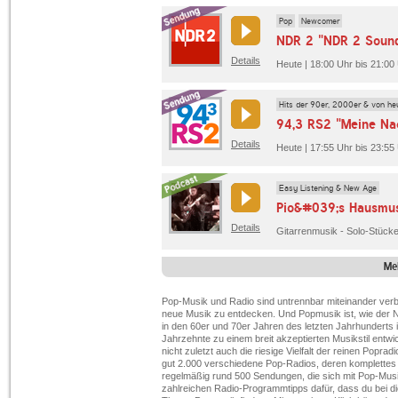
Pop
Newcomer
NDR 2 "NDR 2 Soun
Details
Heute | 18:00 Uhr bis 21:00
Hits der 90er, 2000er & von he
94,3 RS2 "Meine Na
Details
Heute | 17:55 Uhr bis 23:55
Easy Listening & New Age
Pio&#039;s Hausmus
Details
Me
Pop-Musik und Radio sind untrennbar miteinander verb
neue Musik zu entdecken. Und Popmusik ist, wie der 
in den 60er und 70er Jahren des letzten Jahrhunderts 
Jahrzehnte zu einem breit akzeptierten Musikstil entwi
nicht zuletzt auch die riesige Vielfalt der reinen Popra
gut 2.000 verschiedene Pop-Radios, deren komplette
regelmäßig rund 500 Sendungen, die sich mit Pop-Musik
zahlreichen Radio-Programmtipps dafür, dass du bei 