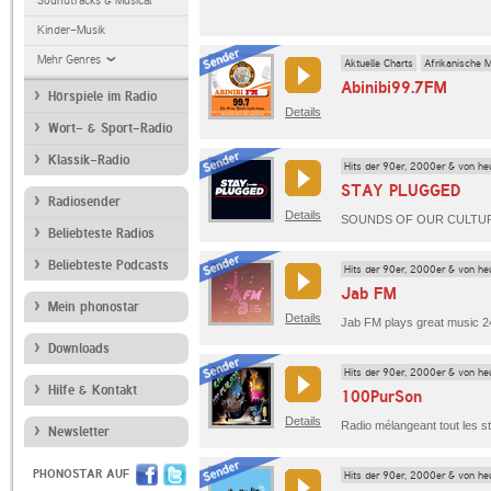
Soundtracks & Musical
Kinder-Musik
Mehr Genres
Aktuelle Charts
Afrikanische 
Abinibi99.7FM
Hörspiele im Radio
Details
Wort- & Sport-Radio
Klassik-Radio
Hits der 90er, 2000er & von he
STAY PLUGGED
Radiosender
Details
SOUNDS OF OUR CULTU
Beliebteste Radios
Beliebteste Podcasts
Hits der 90er, 2000er & von he
Jab FM
Mein phonostar
Details
Downloads
Hits der 90er, 2000er & von he
Hilfe & Kontakt
100PurSon
Details
Newsletter
PHONOSTAR AUF
Hits der 90er, 2000er & von he