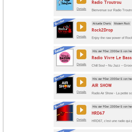
Radio Troutrou
Details
Aktuelle Charts
Modern Rock
Rock2Drop
Details
Hits der 90er, 2000er & von he
Radio Vivre Le Bass
Details
Hits der 90er, 2000er & von he
AIR SHOW
Details
Radio Air Show - La petite 
Hits der 90er, 2000er & von he
HRD67
Details