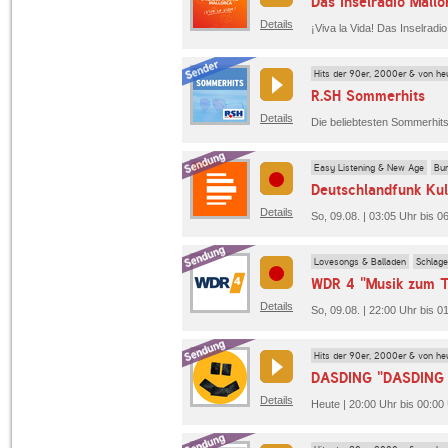
Das Inselradio Mallo
Details
Hits der 90er, 2000er & von he
R.SH Sommerhits
Details
Die beliebtesten Sommerhit
Easy Listening & New Age
Bun
Deutschlandfunk Kul
Details
So, 09.08. | 03:05 Uhr bis 0
Lovesongs & Balladen
Schlage
WDR 4 "Musik zum 
Details
So, 09.08. | 22:00 Uhr bis 
Hits der 90er, 2000er & von he
DASDING "DASDING 
Details
Heute | 20:00 Uhr bis 00:0