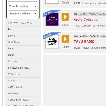
Details
Hits der 90er, 2000er & von he
Radio Collection
Konzerte & Live-Musik
Details
Pop
Dance
Hits der 90er, 2000er & von he
TAVU RADIO
Black Music
Details
Rock
Oldies
Künstler
Schlager & Discofox
Volksmusik
Country
Jazz & Blues
Weltmusik
Gothic & Mittelalter