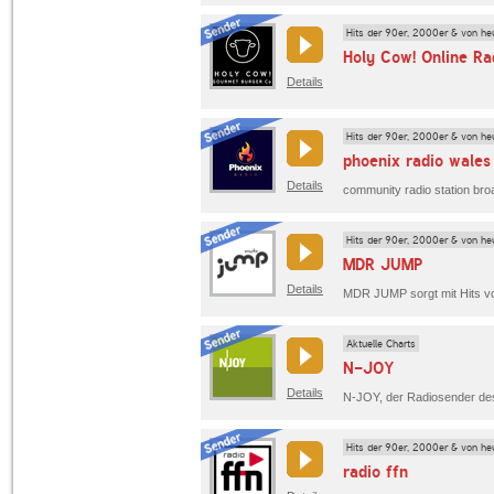
Hits der 90er, 2000er & von he
Holy Cow! Online Ra
Details
Hits der 90er, 2000er & von he
phoenix radio wales
Details
community radio station bro
Hits der 90er, 2000er & von he
MDR JUMP
Details
Aktuelle Charts
N-JOY
Details
Hits der 90er, 2000er & von he
radio ffn