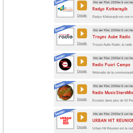
Hits der 90er, 2000er & von he
Radyo Kotkarayib
Details
Hits der 90er, 2000er & von he
Troyes Aube Radio
Details
Hits der 90er, 2000er & von he
Radio Fuori Campo
Details
Hits der 90er, 2000er & von he
Radio MusicStarsMi
Details
Hits der 90er, 2000er & von he
URBAN HIT REUNIO
Details
Urban Hit Réunion est la ra