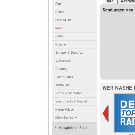
Info
Webradi
Pop
Sendungen von 
Dance
Black Music
Rock
Oldies
Künstler
Schlager & Discofox
Volksmusik
Country
Jazz & Blues
Weltmusik
WER NASHE 
Gothic & Mittelalter
Soundtracks & Musical
Kinder-Musik
Mehr Genres
Hörspiele im Radio