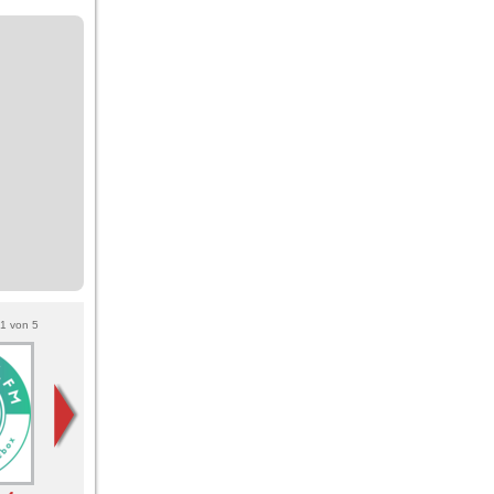
1
von
5