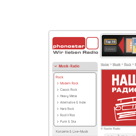
A
Deuts
Top 10
B
Kultu
Zuletzt
Home
>
Musik
>
Rock
>
Musik-Radio
Rock
Modern Rock
Classic Rock
Heavy Metal
Alternative & Indie
Hard Rock
Rock'n'Roll
Punk & Ska
© Nashe Radio
Konzerte & Live-Musik