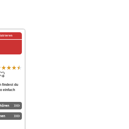
istrieren
 findest du
o einfach
nhören
men