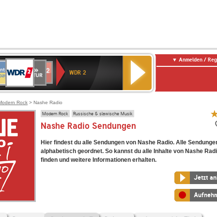
Anmelden / Reg
WDR
NTENNE
SWR
chlandfunk
Deutschlandfunk
80er
SWR3
WDR
BR-
NDR
2
WDR 2
AYERN
Kultur
r
90er
4
KLASSIK
2
OLDIE
ANTENNE
Modern Rock
> Nashe Radio
Modern Rock
Russische & slawische Musik
Nashe Radio Sendungen
Hier findest du alle Sendungen von Nashe Radio. Alle Sendungen
alphabetisch geordnet. So kannst du alle Inhalte von Nashe Radi
finden und weitere Informationen erhalten.
Jetzt a
Aufneh