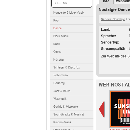
Info
Webradi
DJ-Mix
Nostalgie Dance
Konzerte & Live-Musik
Sender: Nostalgie
> W
Pop
Dance
Land
Sprache
Black Music
Sendertyp
Rock
Streamqualität
Oldies
Zur Website des 
Künstler
Schlager & Discofox
Volksmusik
Country
WER NOSTAL
Jazz & Blues
Weltmusik
Gothic & Mittelalter
Soundtracks & Musical
Kinder-Musik