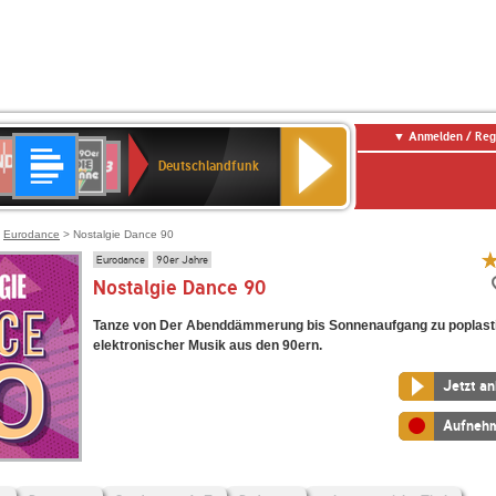
Anmelden / Reg
Deutschlandfunk
DR
80er
SWR3
Deutschlandfunk
90er
r
OLDIE
ANTENNE
>
Eurodance
> Nostalgie Dance 90
Eurodance
90er Jahre
Nostalgie Dance 90
Tanze von Der Abenddämmerung bis Sonnenaufgang zu poplast
elektronischer Musik aus den 90ern.
Jetzt a
Aufneh