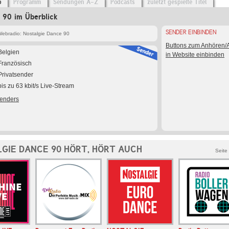
o
Programm
Sendungen A-Z
Podcasts
zuletzt gespielte Titel
 90 im Überblick
SENDER EINBINDEN
ebradio: Nostalgie Dance 90
Buttons zum Anhören
Belgien
in Website einbinden
Französisch
Privatsender
bis zu 63 kbit/s Live-Stream
Senders
GIE DANCE 90 HÖRT, HÖRT AUCH
Seite