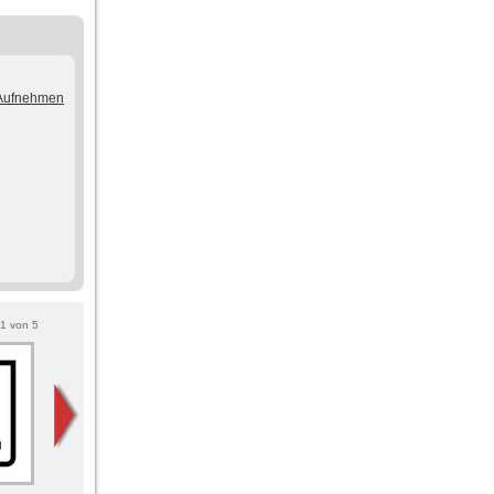
/Aufnehmen
1
von
5