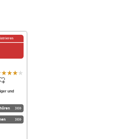
istrieren
iger und
nhören
men