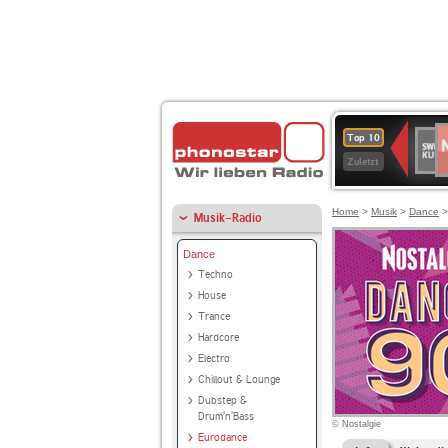
N
SWR
Top 10
2
Kultu
Zuletzt
Home
>
Musik
>
Dance
Musik-Radio
Dance
Techno
House
Trance
Hardcore
Electro
Chillout & Lounge
Dubstep &
Drum'n'Bass
© Nostalgie
Eurodance