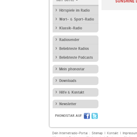
Mehr Genres
Ostseewelle HIT-
SWR4 Rheinland-
SUNSHINE 
RADIO Mecklenbur…
Pfalz
Hörspiele im Radio
Wort- & Sport-Radio
Klassik-Radio
Radiosender
Beliebteste Radios
Beliebteste Podcasts
Mein phonostar
Downloads
Hilfe & Kontakt
Newsletter
PHONOSTAR AUF
Dein Internetradio-Portal :
Sitemap
|
Kontakt
|
Impressu