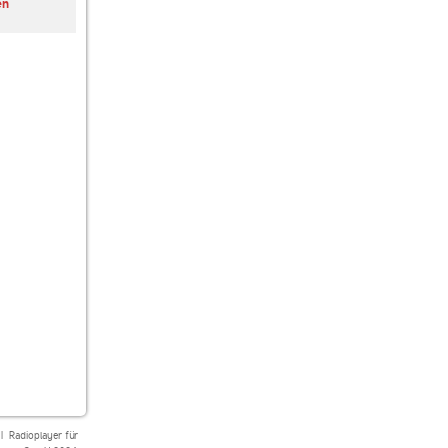
en
Dance FM 95.5
Dance Revolution
UbuntuFM Dance
Radio
|
Radioplayer für