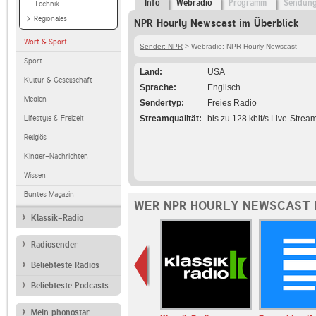
Info
Webradio
Programm
Sendun
Technik
Regionales
NPR Hourly Newscast im Überblick
Wort & Sport
Sender: NPR
> Webradio: NPR Hourly Newscast
Sport
Land
USA
Kultur & Gesellschaft
Sprache
Englisch
Medien
Sendertyp
Freies Radio
Lifestyle & Freizeit
Streamqualität
bis zu 128 kbit/s Live-Strea
Religiös
Kinder-Nachrichten
Wissen
Buntes Magazin
WER NPR HOURLY NEWSCAST 
Klassik-Radio
Radiosender
Beliebteste Radios
Beliebteste Podcasts
Mein phonostar