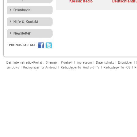
Klassik Radio
Deutschlandf
Downloads
Hilfe & Kontakt
Newsletter
PHONOSTAR AUF
Dein Internetradio-Portal :
Sitemap
|
Kontakt
|
Impressum
|
Datenschutz
|
Entwickler
|
Windows
|
Radioplayer für Android
|
Radioplayer für Android TV
|
Radioplayer für iOS
|
R