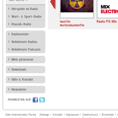
Mehr Genres
Hörspiele im Radio
Wort- & Sport-Radio
langwelt
Radio Paloma
laut.fm
Radio FG Mix 
Klassik-Radio
technobunkerfm
Radiosender
Beliebteste Radios
Beliebteste Podcasts
Mein phonostar
Downloads
Hilfe & Kontakt
Newsletter
PHONOSTAR AUF
Dein Internetradio-Portal :
Sitemap
|
Kontakt
|
Impressum
|
Datenschutz
|
Entwickler
|