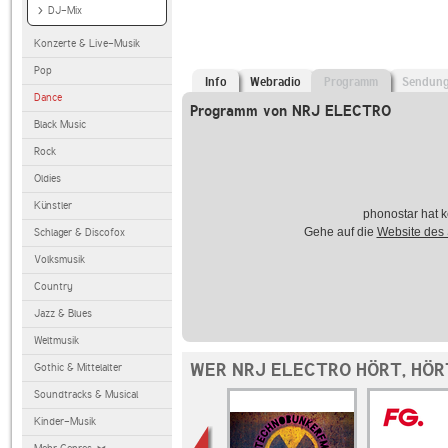
DJ-Mix
Konzerte & Live-Musik
Pop
Info
Webradio
Programm
Sendun
Dance
Programm von NRJ ELECTRO
Black Music
Rock
Oldies
Künstler
phonostar hat k
Gehe auf die
Website des
Schlager & Discofox
Volksmusik
Country
Jazz & Blues
Weltmusik
WER NRJ ELECTRO HÖRT, HÖR
Gothic & Mittelalter
Soundtracks & Musical
Kinder-Musik