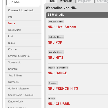
Info
Webradio
Programm
Sendun
DJ-Mix
Webradios von NRJ
Konzerte & Live-Musik
94 Webradio
Pop
Aktuelle Charts
Dance
NRJ Live-Stream
Black Music
Rock
Aktuelle Charts
NRJ POP
Oldies
Künstler
Aktuelle Charts
Schlager & Discofox
NRJ HITS
Volksmusik
House
Eurodance
Country
NRJ DANCE
Jazz & Blues
Weltmusik
Chanson
NRJ FRENCH HITS
Gothic & Mittelalter
Soundtracks & Musical
House
Kinder-Musik
NRJ CLUBBIN