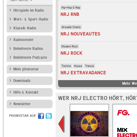
Mehr Genres
Hip-Hop & Rap
Hörspiele im Radio
NRJ RNB
Wort- & Sport-Radio
Aktuelle Charts
Klassik-Radio
NRJ NOUVEAUTES
Radiosender
Modern Rock
Beliebteste Radios
NRJ ROCK
Beliebteste Podcasts
Techno
House
Trance
Mein phonostar
NRJ EXTRAVADANCE
Downloads
Mehr We
Hilfe & Kontakt
WER NRJ ELECTRO HÖRT, HÖR
Newsletter
PHONOSTAR AUF