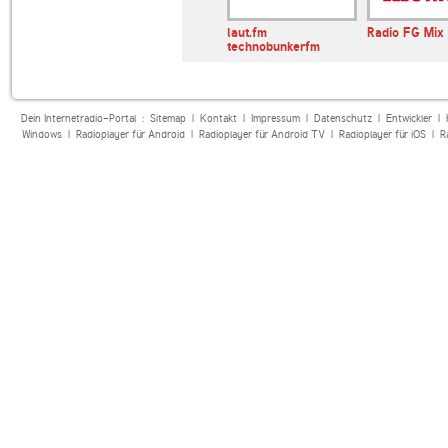
langwelt
Radio Paloma
laut.fm
Radio FG Mix 
technobunkerfm
Dein Internetradio-Portal :
Sitemap
|
Kontakt
|
Impressum
|
Datenschutz
|
Entwickler
|
Windows
|
Radioplayer für Android
|
Radioplayer für Android TV
|
Radioplayer für iOS
|
R