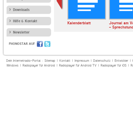
Downloads
Hilfe & Kontakt
erl
ARD Radiofestival:
Kalenderblatt
Journal am V
Jazz
- Sprechstun
Newsletter
PHONOSTAR AUF
Dein Internetradio-Portal :
Sitemap
|
Kontakt
|
Impressum
|
Datenschutz
|
Entwickler
|
Windows
|
Radioplayer für Android
|
Radioplayer für Android TV
|
Radioplayer für iOS
|
R