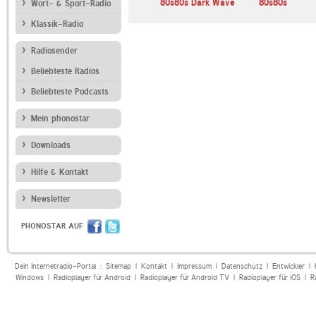
hwarze Welle
Tormented Radio
80s80s Dark Wave
80s80s
Wort- & Sport-Radio
Klassik-Radio
Radiosender
Beliebteste Radios
Beliebteste Podcasts
Mein phonostar
Downloads
Hilfe & Kontakt
Newsletter
PHONOSTAR AUF
Dein Internetradio-Portal :
Sitemap
|
Kontakt
|
Impressum
|
Datenschutz
|
Entwickler
|
Windows
|
Radioplayer für Android
|
Radioplayer für Android TV
|
Radioplayer für iOS
|
R