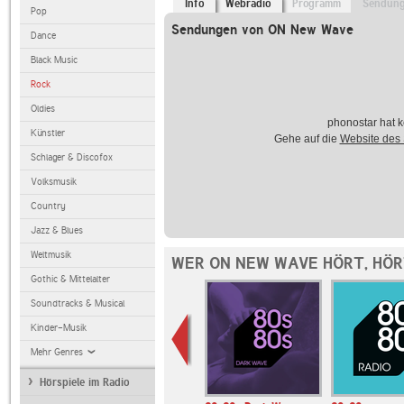
Info
Webradio
Programm
Sendun
Pop
Sendungen von ON New Wave
Dance
Black Music
Rock
Oldies
phonostar hat k
Künstler
Gehe auf die
Website des
Schlager & Discofox
Volksmusik
Country
Jazz & Blues
Weltmusik
WER ON NEW WAVE HÖRT, HÖ
Gothic & Mittelalter
Soundtracks & Musical
Kinder-Musik
Mehr Genres
Hörspiele im Radio