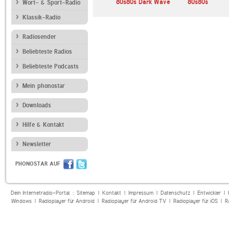
hwarze Welle
Tormented Radio
80s80s Dark Wave
80s80s
Wort- & Sport-Radio
Klassik-Radio
Radiosender
Beliebteste Radios
Beliebteste Podcasts
Mein phonostar
Downloads
Hilfe & Kontakt
Newsletter
PHONOSTAR AUF
Dein Internetradio-Portal :
Sitemap
|
Kontakt
|
Impressum
|
Datenschutz
|
Entwickler
|
Windows
|
Radioplayer für Android
|
Radioplayer für Android TV
|
Radioplayer für iOS
|
R