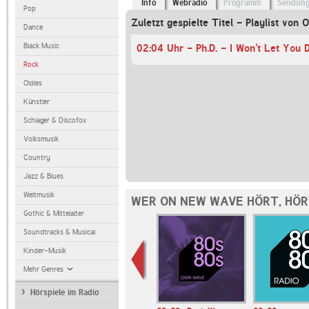
Info
Webradio
Programm
Sendun
Pop
Zuletzt gespielte Titel - Playlist von 
Dance
Black Music
02:04 Uhr - Ph.D. - I Won't Let You
Rock
Oldies
Künstler
Schlager & Discofox
Volksmusik
Country
Jazz & Blues
Weltmusik
WER ON NEW WAVE HÖRT, HÖ
Gothic & Mittelalter
Soundtracks & Musical
Kinder-Musik
Mehr Genres
Hörspiele im Radio