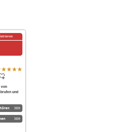
istrieren
m von
abrufen und
nhören
men