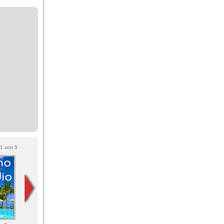
1
von
5