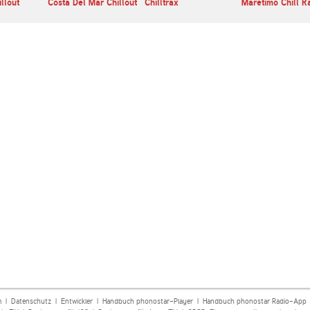
llout
Costa Del Mar Chillout
Chilltrax
Maretimo Chill R
m
|
Datenschutz
|
Entwickler
|
Handbuch phonostar-Player
|
Handbuch phonostar Radio-App