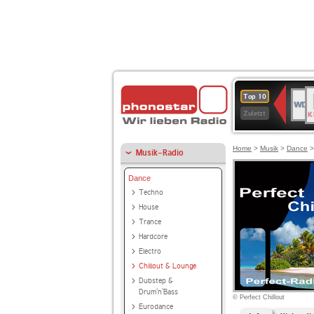
B
WDR
Top 10
K
4
Zuletzt
Home
>
Musik
>
Dance
Musik-Radio
Dance
Techno
House
Trance
Hardcore
Electro
Chillout & Lounge
Dubstep &
Drum'n'Bass
© Perfect Chillout
Eurodance