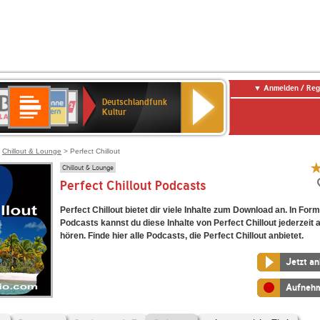
Anmelden / Reg
Deutschlandfunk
R-
ANTENNE
Deutschlandfunk
80er
SWR3
NDR
WDR
SWR
Deutschlandfunk
Kultur
LASSIK
BAYERN
90er
2
2
Kultur
Kultur
OLDIE
ANTENNE
>
Chillout & Lounge
> Perfect Chillout
Chillout & Lounge
Perfect Chillout Podcasts
Perfect Chillout bietet dir viele Inhalte zum Download an. In For
Podcasts kannst du diese Inhalte von Perfect Chillout jederzeit 
hören. Finde hier alle Podcasts, die Perfect Chillout anbietet.
Jetzt a
Aufneh