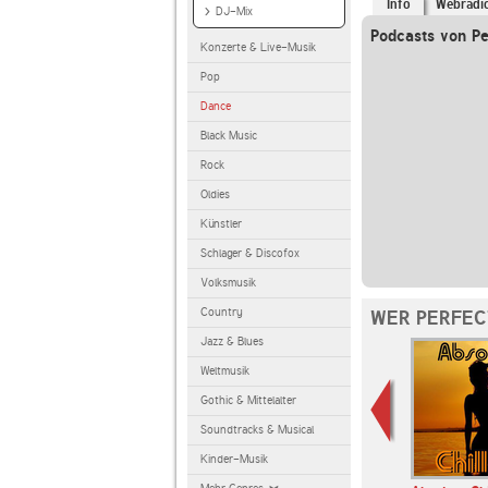
Info
Webradi
DJ-Mix
Podcasts von Pe
Konzerte & Live-Musik
Pop
Dance
Black Music
Rock
Oldies
Künstler
Schlager & Discofox
Volksmusik
Country
WER PERFEC
Jazz & Blues
Weltmusik
Gothic & Mittelalter
Soundtracks & Musical
Kinder-Musik