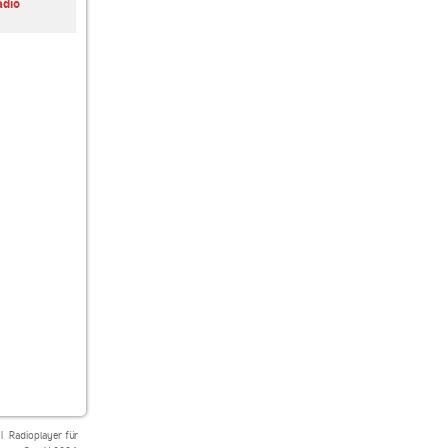
adio
Das Inselradio
SUNSHINE LIVE
SWR3
Mallorca Chillout
Chillout
|
Radioplayer für