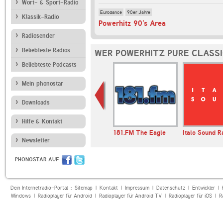
Wort- & Sport-Radio
Eurodance
90er Jahre
Klassik-Radio
Powerhitz 90's Area
Radiosender
Beliebteste Radios
WER POWERHITZ PURE CLASSI
Beliebteste Podcasts
Mein phonostar
Downloads
Hilfe & Kontakt
 Classic Rock
Radio Stad Den Haag
181.FM The Eagle
Italo Sound R
Newsletter
PHONOSTAR AUF
Dein Internetradio-Portal :
Sitemap
|
Kontakt
|
Impressum
|
Datenschutz
|
Entwickler
|
Windows
|
Radioplayer für Android
|
Radioplayer für Android TV
|
Radioplayer für iOS
|
R