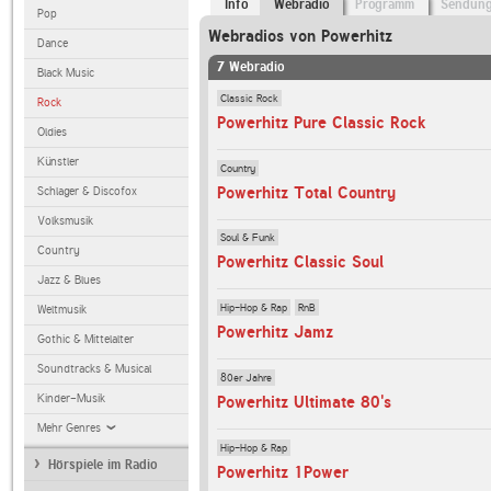
Info
Webradio
Programm
Sendun
Pop
Webradios von Powerhitz
Dance
7 Webradio
Black Music
Classic Rock
Rock
Powerhitz Pure Classic Rock
Oldies
Künstler
Country
Powerhitz Total Country
Schlager & Discofox
Volksmusik
Soul & Funk
Country
Powerhitz Classic Soul
Jazz & Blues
Hip-Hop & Rap
RnB
Weltmusik
Powerhitz Jamz
Gothic & Mittelalter
Soundtracks & Musical
80er Jahre
Kinder-Musik
Powerhitz Ultimate 80's
Mehr Genres
Hip-Hop & Rap
Hörspiele im Radio
Powerhitz 1Power