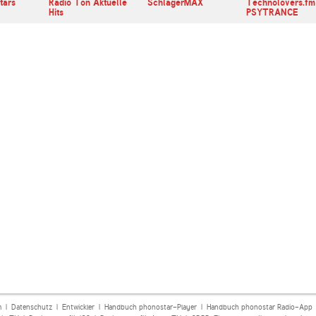
tars
Radio Ton Aktuelle
SchlagerMAX
Technolovers.fm
Hits
PSYTRANCE
m
|
Datenschutz
|
Entwickler
|
Handbuch phonostar-Player
|
Handbuch phonostar Radio-App