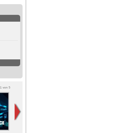
1
von
5