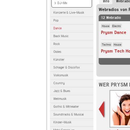
Info
Webradi
DJ-Mix
Webradios von 
Konzerte & Live-Musik
12 Webradio
Pop
House
Electro
Dance
Prysm Dance
Black Music
Rock
Techno
House
Prysm Tech H
Oldies
Künstler
Schlager & Discofox
Volksmusik
Country
WER PRYSM 
Jazz & Blues
Weltmusik
Gothic & Mittelalter
Soundtracks & Musical
Kinder-Musik