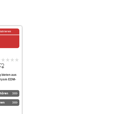
istrieren
g bieten aus
 Prysm EDM-
nhören
men