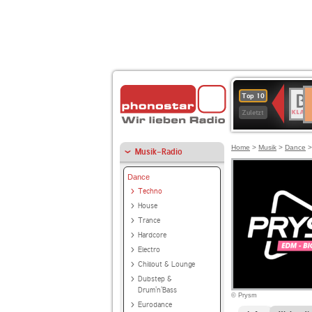
D
BR-
Top 10
Ku
KLAS
Zuletzt
Home
>
Musik
>
Dance
Musik-Radio
Dance
Techno
House
Trance
Hardcore
Electro
Chillout & Lounge
Dubstep &
Drum'n'Bass
© Prysm
Eurodance