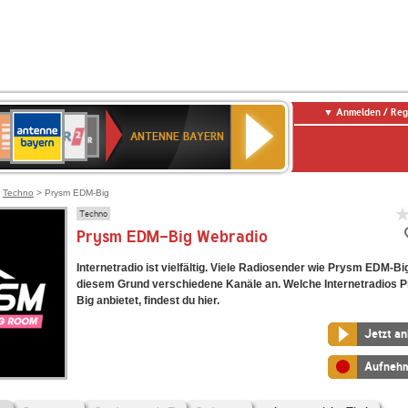
Anmelden / Reg
ANTENNE
eutschlandfunk
WDR
Deutschlandfunk
80er
SWR3
WDR
NDR
SWR
BAYERN
ANTENNE BAYERN
ltur
2
SIK
90er
4
2
Kultur
OLDIE
ANTENNE
>
Techno
> Prysm EDM-Big
Techno
Prysm EDM-Big Webradio
Internetradio ist vielfältig. Viele Radiosender wie Prysm EDM-Bi
diesem Grund verschiedene Kanäle an. Welche Internetradios
Big anbietet, findest du hier.
Jetzt a
Aufneh