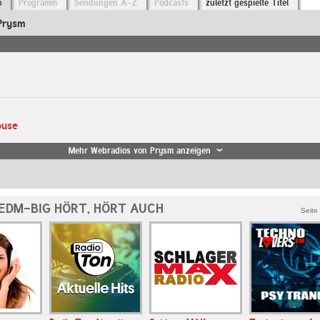
o
Programm
Sendungen A-Z
Podcasts
zuletzt gespielte Titel
Prysm
ouse
Mehr Webradios von Prysm anzeigen
EDM-BIG HÖRT, HÖRT AUCH
Seite