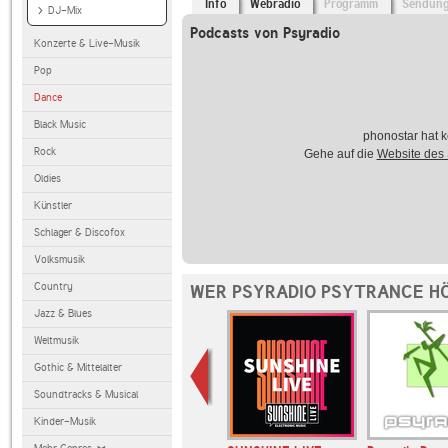
Info
Webradio
Programm
Sendun
DJ-Mix
Podcasts von Psyradio
Konzerte & Live-Musik
Pop
Dance
Black Music
phonostar hat k
Rock
Gehe auf die
Website des
Oldies
Künstler
Schlager & Discofox
Volksmusik
Country
WER PSYRADIO PSYTRANCE HÖ
Jazz & Blues
Weltmusik
Gothic & Mittelalter
Soundtracks & Musical
Kinder-Musik