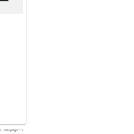
Cesky rozhlas
TONEART Radio
1.FM Deep House
Radiožurnál Sport
Depeche Mode In Th…
|
Radioplayer für