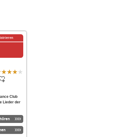
istrieren
Dance Club
ie Lieder der
nhören
men