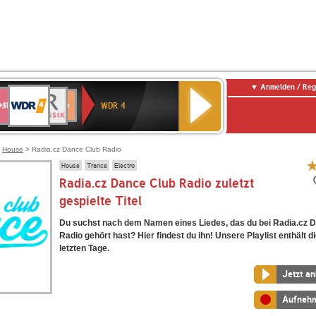
Anmelden / Reg
WDR
WR3
BR-
Deutschlandfunk
NDR
Deutschlandfunk
SWR
4
WDR 4
KLASSIK
2
Kultur
Kultur
E
ENNE
>
House
> Radia.cz Dance Club Radio
House
Trance
Electro
Radia.cz Dance Club Radio zuletzt
gespielte Titel
Du suchst nach dem Namen eines Liedes, das du bei Radia.cz 
Radio gehört hast? Hier findest du ihn! Unsere Playlist enthält d
letzten Tage.
Jetzt a
Aufneh