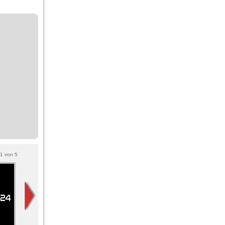
1
von
5