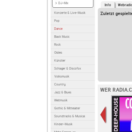
DJ-Mix
Info
Webradi
Konzerte & Live-Musik
Zuletzt gespielt
Pop
Dance
Black Music
Rock
Oldies
Künstler
Schlager & Discofox
Volksmusik
Country
WER RADIA.
Jazz & Blues
Weltmusik
Gothic & Mittelalter
Soundtracks & Musical
Kinder-Musik