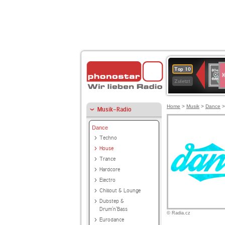
S
80er
Top 10
90er
Zuletzt
OLDI
ANT
Home
>
Musik
>
Dance
Musik-Radio
Dance
Techno
House
Trance
Hardcore
Electro
Chillout & Lounge
Dubstep &
Drum'n'Bass
© Radia.cz
Eurodance