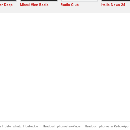
ar Deep
Miami Vice Radio
Radio Club
Italia News 24
m
|
Datenschutz
|
Entwickler
|
Handbuch phonostar-Player
|
Handbuch phonostar Radio-App