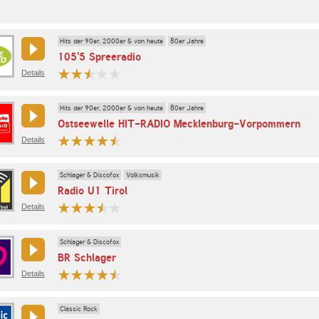
Hits der 90er, 2000er & von heute
80er Jahre
105'5 Spreeradio
Details
Hits der 90er, 2000er & von heute
80er Jahre
Ostseewelle HIT-RADIO Mecklenburg-Vorpommern
Details
Schlager & Discofox
Volksmusik
Radio U1 Tirol
Details
Schlager & Discofox
BR Schlager
Details
Classic Rock