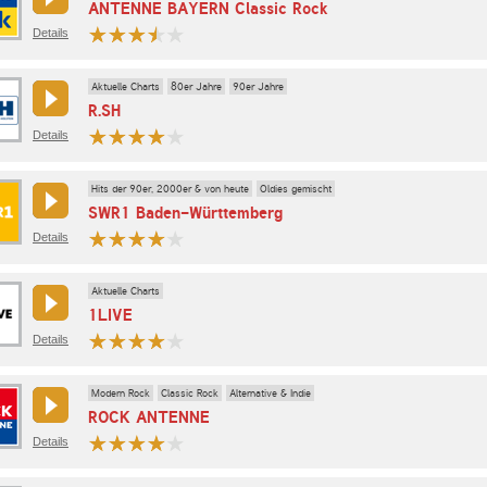
ANTENNE BAYERN Classic Rock
Details
Aktuelle Charts
80er Jahre
90er Jahre
R.SH
Details
Hits der 90er, 2000er & von heute
Oldies gemischt
SWR1 Baden-Württemberg
Details
Aktuelle Charts
1LIVE
Details
Modern Rock
Classic Rock
Alternative & Indie
ROCK ANTENNE
Details