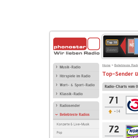
D
NDR
Top 10
2
Zuletzt
Home
>
Beliebteste Rad
Musik-Radio
Top-Sender ü
Hörspiele im Radio
Wort- & Sport-Radio
Radio-Charts vom 
Klassik-Radio
71
Radiosender
+14
Beliebteste Radios
Konzerte & Live-Musik
72
Pop