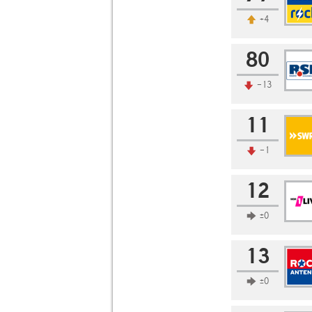
+4
80
-13
11
-1
12
±0
13
±0