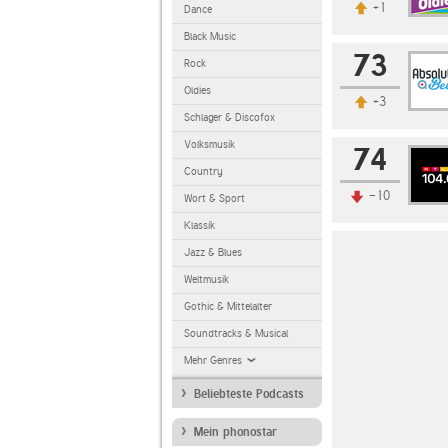
+1
Dance
Black Music
73
Rock
Oldies
+3
Schlager & Discofox
Volksmusik
74
Country
-10
Wort & Sport
Klassik
Jazz & Blues
Weltmusik
Gothic & Mittelalter
Soundtracks & Musical
Mehr Genres
Beliebteste Podcasts
Mein phonostar