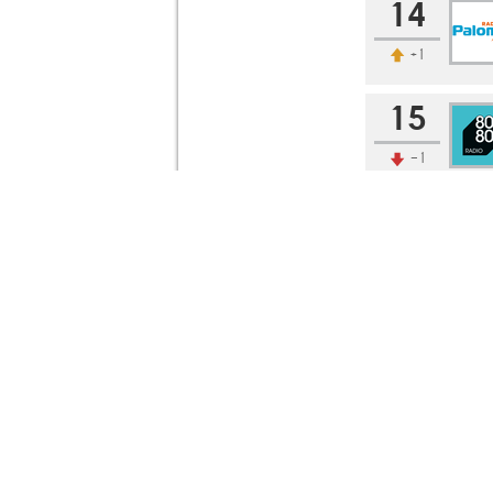
14
+1
15
-1
16
±0
17
+2
18
-1