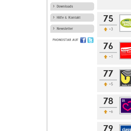
Downloads
75
Hilfe & Kontakt
Newsletter
+3
PHONOSTAR AUF
76
+1
77
+5
78
+6
79