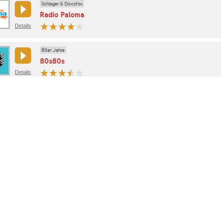
Schlager & Discofox
Radio Paloma
Details
80er Jahre
80s80s
Details
Oldies gemischt
Bayern 1
Details
Klassische Musik
Klassik Radio
Details
Klassische Musik
Kultur & Gesellschaft
WDR 3
Details