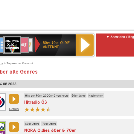
Anmelden / Reg
80er
eutschlandfunk
SWR3
WDR
SWR
80er 90er OLDIE
90er
4
Kultur
ANTENNE
OLDIE
ANTENNE
ios
> Topsender Gesamt
ber alle Genres
06.08.2026
Hits der 90er, 2000er & von heute
80er Jahre
Nachrichten
Hitradio Ö3
Details
60er Jahre
70er Jahre
NORA Oldies 60er & 70er