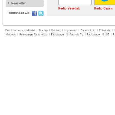
Newsletter
lia
Caribbean Vibes Radio
Radio Veseljak
Radio Capris
PHONOSTAR AUF
Dein Internetradio-Portal :
Sitemap
|
Kontakt
|
Impressum
|
Datenschutz
|
Entwickler
|
Windows
|
Radioplayer für Android
|
Radioplayer für Android TV
|
Radioplayer für iOS
|
R