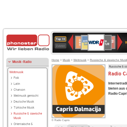
WDR
ANTENNE
SWR
Deutschlandfunk
Deutschlandfunk
80er
SWR3
WDR
BR-
NDR
Top 10
2
W
BAYERN
Kultur
Kultur
90er
4
KLASSIK
2
Zuletzt
OLDIE
ANTENNE
Home
>
Musik
>
Weltmusik
>
Russische & slawische Musi
Musik-Radio
Russische & s
Weltmusik
Radio C
Folk
Internetrad
Latin
bieten aus
Chanson
Radio Capri
Weltmusik gemischt
Deutsche Musik
Türkische Musik
Russische & slawische
Musik
© Radio Capris
Orientalische &