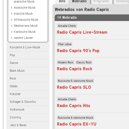
Info
Webradio
Programm
Sendun
arabische Musik
Asiatische Musik
Webradios von Radio Capris
Indische Musik
14 Webradio
Afrikanische Musik
Aktuelle Charts
Mediterrane Musik
Radio Capris Live-Stream
Karibische Musik
weitere Länder
90er Jahre
Konzerte & Live-Musik
Radio Capris 90's Pop
Pop
Modern Rock
Classic Rock
Dance
Radio Capris Rock
Black Music
Rock
Russische & slawische Musik
Oldies
Radio Capris SLO
Künstler
Aktuelle Charts
Schlager & Discofox
Radio Capris Hits
Volksmusik
Country
Russische & slawische Musik
Radio Capris EX-YU
Jazz & Blues