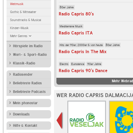
Weltmusik
80er Jahre
Gothic & Mittelalter
Radio Capris 80's
Soundtracks & Musical
Mediterrane Musik
Kinder-Musik
Radio Capris ITA
Mehr Genres
Hits der 90er, 2000er & von heute
80er Jahre
Hörspiele im Radio
Radio Capris In The Mix
Wort- & Sport-Radio
Klassik-Radio
Electro
Eurodance
90er Jahre
Radio Capris 90's Dance
Radiosender
Mehr Webradi
Beliebteste Radios
Beliebteste Podcasts
WER RADIO CAPRIS DALMACIJ
Mein phonostar
Downloads
Hilfe & Kontakt