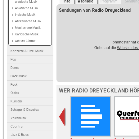
Info
Webradio
Programm
Sendun
arabische Musik
Asiatische Musik
Sendungen von Radio Dreyeckland
Indische Musik
Afrikanische Musik
Mediterrane Musik
Karibische Musik
weitere Länder
phonostar hat k
Gehe auf die
Website des
Konzerte & Live-Musik
Pop
Dance
Black Music
Rock
WER RADIO DREYECKLAND HÖ
Oldies
Künstler
Schlager & Discofox
Volksmusik
Country
Jazz & Blues