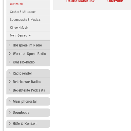
NDR Kultur
Deutschlandfunk
Querfunk
Weltmusik
Gothic & Mittelalter
Soundtracks & Musical
Kinder-Musik
Mehr Genres
Hörspiele im Radio
Wort- & Sport-Radio
Klassik-Radio
Radiosender
Beliebteste Radios
Beliebteste Podcasts
Mein phonostar
Downloads
Hilfe & Kontakt