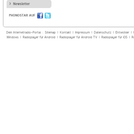
Newsletter
PHONOSTAR AUF
Dein Internetradio-Portal :
Sitemap
|
Kontakt
|
Impressum
|
Datenschutz
|
Entwickler
|
Windows
|
Radioplayer für Android
|
Radioplayer für Android TV
|
Radioplayer für iOS
|
R