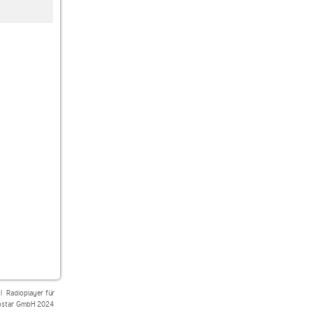
ORF Radio Salzburg
Radio U1 Tirol
Radio Alpenwelle
|
Radioplayer für
star GmbH 2024