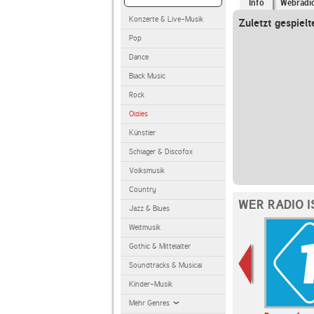
Info
Webradi
Konzerte & Live-Musik
Zuletzt gespielt
Pop
Dance
Black Music
Rock
Oldies
Künstler
Schlager & Discofox
Volksmusik
Country
WER RADIO 
Jazz & Blues
Weltmusik
Gothic & Mittelalter
Soundtracks & Musical
Kinder-Musik
Mehr Genres