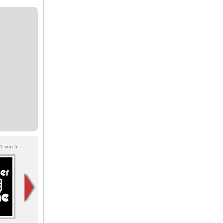
1
von
5