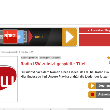
Anmelden / Reg
NDR
WR
Deutschlandfunk
SWR3
WDR
BR-
Deutschlandfunk
ANTENNE
80er
2
NDR 2
ltur
4
KLASSIK
Kultur
BAYERN
90er
OLDIE
ANTENNE
>
Oldies gemischt
> Radio ISW
Oldies gemischt
Schlager & Discofox
Radio ISW zuletzt gespielte Titel
Du suchst nach dem Namen eines Liedes, das du bei Radio ISW 
Hier findest du ihn! Unsere Playlist enthält die Lieder der letzten
Jetzt a
Aufneh