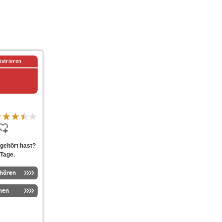
istrieren
gehört hast?
 Tage.
nhören
men