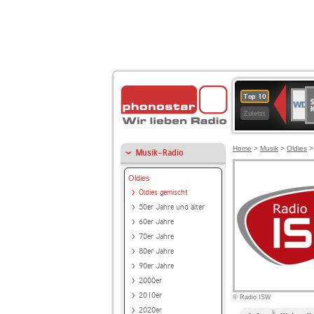
S
WDR
Top 10
Ku
2
Zuletzt
Home
>
Musik
>
Oldies
Musik-Radio
Oldies
Oldies gemischt
50er Jahre und älter
60er Jahre
70er Jahre
80er Jahre
90er Jahre
2000er
2010er
© Radio ISW
2020er