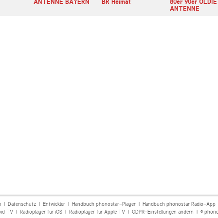
ANTENNE BAYERN
BR Heimat
80er 90er OLDIE
ANTENNE
m
|
Datenschutz
|
Entwickler
|
Handbuch phonostar-Player
|
Handbuch phonostar Radio-App
oid TV
|
Radioplayer für iOS
|
Radioplayer für Apple TV
|
GDPR-Einstellungen ändern
| © phono