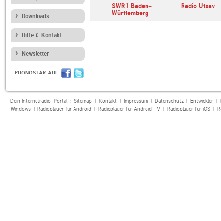
SWR4 Baden-
SWR1 Baden-
Radio Utsav
Württemberg
Württemberg
Downloads
Hilfe & Kontakt
Newsletter
PHONOSTAR AUF
Dein Internetradio-Portal :
Sitemap
|
Kontakt
|
Impressum
|
Datenschutz
|
Entwickler
|
Windows
|
Radioplayer für Android
|
Radioplayer für Android TV
|
Radioplayer für iOS
|
R