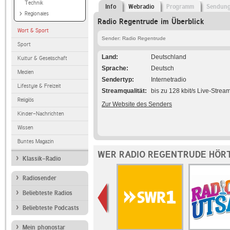
Technik
Info
Webradio
Programm
Sendun
Regionales
Radio Regentrude im Überblick
Wort & Sport
Sender: Radio Regentrude
Sport
Land
Deutschland
Kultur & Gesellschaft
Sprache
Deutsch
Medien
Sendertyp
Internetradio
Lifestyle & Freizeit
Streamqualität
bis zu 128 kbit/s Live-Strea
Religiös
Zur Website des Senders
Kinder-Nachrichten
Wissen
Buntes Magazin
WER RADIO REGENTRUDE HÖRT
Klassik-Radio
Radiosender
Beliebteste Radios
Beliebteste Podcasts
Mein phonostar