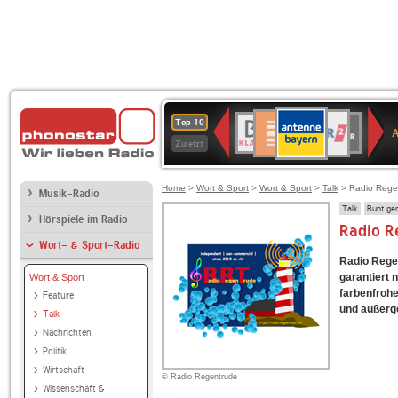
ANTENNE
Deutschlandfunk
WDR
BR-
Deutschlandfunk
80er
SWR3
WDR
NDR
SWR
Top 10
BAYERN
Kultur
2
KLASSIK
90er
4
2
Kultur
Zuletzt
OLDIE
ANTENNE
Home
>
Wort & Sport
>
Wort & Sport
>
Talk
> Radio Rege
Musik-Radio
Talk
Bunt ge
Hörspiele im Radio
Radio R
Wort- & Sport-Radio
Radio Regen
garantiert 
Wort & Sport
farbenfroh
Feature
und außerge
Talk
Nachrichten
Politik
Wirtschaft
© Radio Regentrude
Wissenschaft &