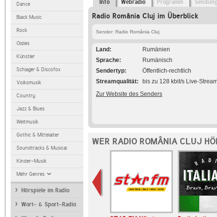
Info
Webradio
Programm
Sendun
Dance
Radio România Cluj im Überblick
Black Music
Rock
Sender: Radio România Cluj
Oldies
Land
Rumänien
Künstler
Sprache
Rumänisch
Schlager & Discofox
Sendertyp
Öffentlich-rechtlich
Streamqualität
bis zu 128 kbit/s Live-Strea
Volksmusik
Zur Website des Senders
Country
Jazz & Blues
Weltmusik
Gothic & Mittelalter
WER RADIO ROMÂNIA CLUJ HÖ
Soundtracks & Musical
Kinder-Musik
Mehr Genres
Hörspiele im Radio
Wort- & Sport-Radio