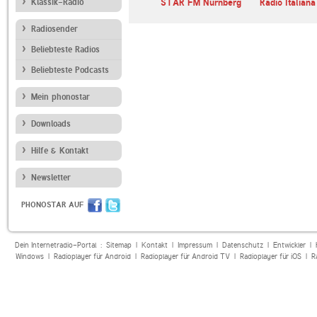
Klassik-Radio
STAR FM Nürnberg
Radio Italiana
Radiosender
Beliebteste Radios
Beliebteste Podcasts
Mein phonostar
Downloads
Hilfe & Kontakt
Newsletter
PHONOSTAR AUF
Dein Internetradio-Portal :
Sitemap
|
Kontakt
|
Impressum
|
Datenschutz
|
Entwickler
|
Windows
|
Radioplayer für Android
|
Radioplayer für Android TV
|
Radioplayer für iOS
|
R