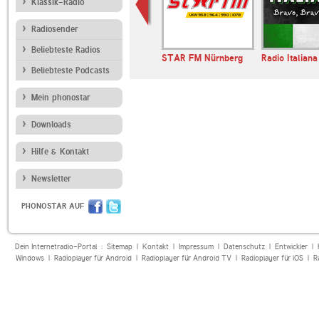
Klassik-Radio
Radiosender
Beliebteste Radios
STAR FM Nürnberg
Radio Italiana
Beliebteste Podcasts
Mein phonostar
Downloads
Hilfe & Kontakt
Newsletter
PHONOSTAR AUF
Dein Internetradio-Portal :
Sitemap
|
Kontakt
|
Impressum
|
Datenschutz
|
Entwickler
|
Windows
|
Radioplayer für Android
|
Radioplayer für Android TV
|
Radioplayer für iOS
|
R