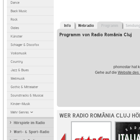
Dance
Black Music
Rock
Info
Webradio
Programm
Sendun
Oldies
Programm von Radio România Cluj
Künstler
Schlager & Discofox
Volksmusik
Country
phonostar hat k
Jazz & Blues
Gehe auf die
Website des
Weltmusik
Gothic & Mittelalter
Soundtracks & Musical
Kinder-Musik
Mehr Genres
WER RADIO ROMÂNIA CLUJ HÖ
Hörspiele im Radio
Wort- & Sport-Radio