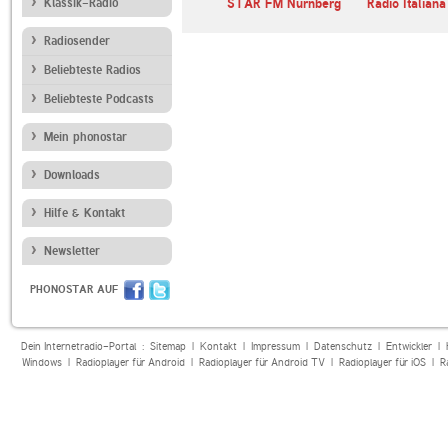
Klassik-Radio
STAR FM Nürnberg
Radio Italiana
Radiosender
Beliebteste Radios
Beliebteste Podcasts
Mein phonostar
Downloads
Hilfe & Kontakt
Newsletter
PHONOSTAR AUF
Dein Internetradio-Portal :
Sitemap
|
Kontakt
|
Impressum
|
Datenschutz
|
Entwickler
|
Windows
|
Radioplayer für Android
|
Radioplayer für Android TV
|
Radioplayer für iOS
|
R