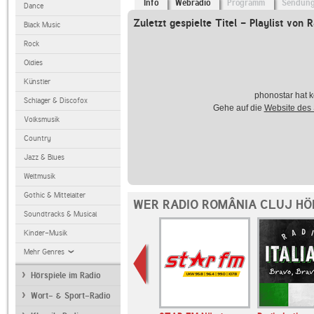
Info
Webradio
Programm
Sendun
Dance
Zuletzt gespielte Titel - Playlist von
Black Music
Rock
Oldies
Künstler
phonostar hat k
Schlager & Discofox
Gehe auf die
Website des
Volksmusik
Country
Jazz & Blues
Weltmusik
Gothic & Mittelalter
WER RADIO ROMÂNIA CLUJ HÖ
Soundtracks & Musical
Kinder-Musik
Mehr Genres
Hörspiele im Radio
Wort- & Sport-Radio