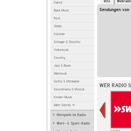
Info
Webradi
Dance
Sendungen von 
Black Music
Rock
Oldies
Künstler
Schlager & Discofox
Volksmusik
Country
Jazz & Blues
Weltmusik
Gothic & Mittelalter
WER RADIO 
Soundtracks & Musical
Kinder-Musik
Mehr Genres
Hörspiele im Radio
Wort- & Sport-Radio