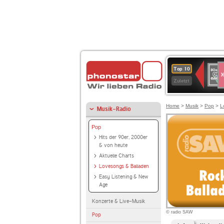
S
80er
Top 10
90er
Zuletzt
OLDI
ANT
Home
>
Musik
>
Pop
>
L
Musik-Radio
Pop
Hits der 90er, 2000er
& von heute
Aktuelle Charts
Lovesongs & Balladen
Easy Listening & New
Age
Konzerte & Live-Musik
© radio SAW
Pop