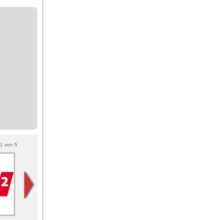
1
von
5