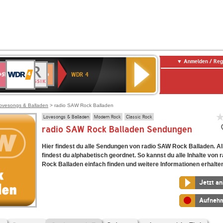
Anmelden / Reg
WDR
WR3
BR-
Deutschlandfunk
NDR
Deutschlandfunk
SWR
4
WDR 4
KLASSIK
2
Kultur
Kultur
E
ENNE
ovesongs & Balladen
> radio SAW Rock Balladen
Lovesongs & Balladen
Modern Rock
Classic Rock
radio SAW Rock Balladen Sendungen
Hier findest du alle Sendungen von radio SAW Rock Balladen. A
findest du alphabetisch geordnet. So kannst du alle Inhalte von
Rock Balladen einfach finden und weitere Informationen erhalte
Jetzt a
Aufneh