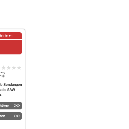
istrieren
lle Sendungen
 radio SAW
n.
nhören
men