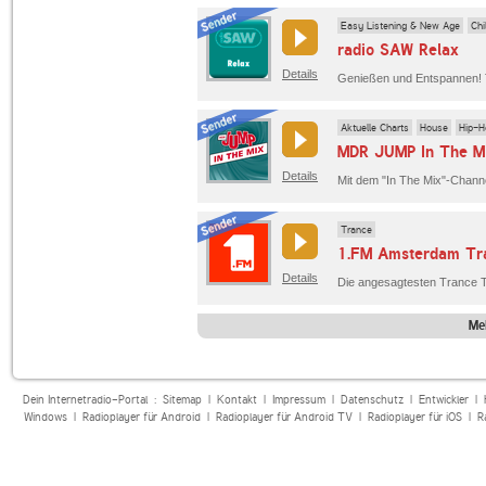
Easy Listening & New Age
Chi
radio SAW Relax
Details
Aktuelle Charts
House
Hip-H
MDR JUMP In The M
Details
Trance
1.FM Amsterdam Tr
Details
Die angesagtesten Trance T
Me
Dein Internetradio-Portal :
Sitemap
|
Kontakt
|
Impressum
|
Datenschutz
|
Entwickler
|
Windows
|
Radioplayer für Android
|
Radioplayer für Android TV
|
Radioplayer für iOS
|
R