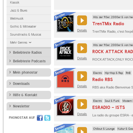
Klassik
Jazz & Blues
Hits der 90er, 2000er & von he
Weltmusik
TrenTMix Radio
Gothic & Mittelalter
Details
Soundtracks & Musical
Mehr Genres
Hits der 90er, 2000er & von he
ROCK ATTACK RAD
Beliebteste Radios
Details
Beliebteste Podcasts
Mein phonostar
Electro
Hip-Hop & Rap
RnB
Radio RBS
Downloads
Details
Hilfe & Kontakt
Electro
Soul & Funk
Modern 
Newsletter
ESRADIO - ISTS
Details
PHONOSTAR AUF
Chillout & Lounge
Kultur & Ges