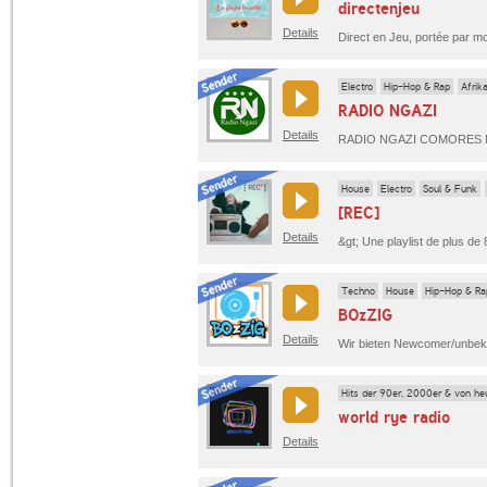
directenjeu
Details
Electro
Hip-Hop & Rap
Afrik
RADIO NGAZI
Details
RADIO NGAZI COMORES 
House
Electro
Soul & Funk
[REC]
Details
Techno
House
Hip-Hop & Ra
BOzZIG
Details
Hits der 90er, 2000er & von he
world rye radio
Details