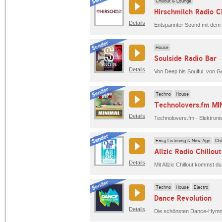
Chillout & Lounge
Hirschmilch Radio Ch
Details
Entspannter Sound mit dem 
House
Soulside Radio Bar
Details
Techno
House
Technolovers.fm M
Details
Easy Listening & New Age
Chi
Allzic Radio Chillout
Details
Techno
House
Electro
Dance Revolution
Details