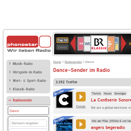
BR-
WDR
Deutschlandfunk
SWR3
Deutschlandfunk
80er
NDR
ANTENNE
SWR
Top 10
KLASSIK
B
4
Kultur
90er
2
BAYERN
Kultur
Zuletzt
OLDIE
ANTENNE
Home
>
Radiosender
> Dance
Musik-Radio
Dance-Sender im Radio
Hörspiele im Radio
Wort- & Sport-Radio
3.592
Treffer
Klassik-Radio
Techno
House
Sonstiges
La Confiserie Sonor
Radiosender
Details
Dance
Hits der 90er, 2000er & von he
angers begeradio