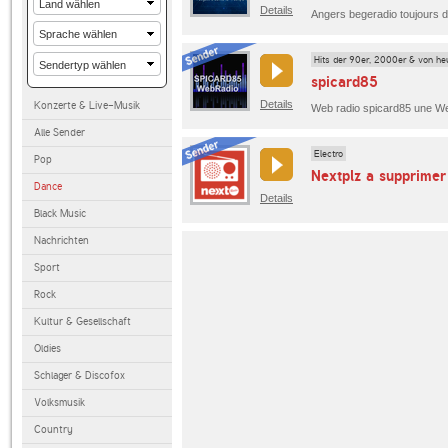
Details
Angers begeradio toujours 
Hits der 90er, 2000er & von he
spicard85
Details
Konzerte & Live-Musik
Web radio spicard85 une We
Alle Sender
Electro
Pop
Nextplz a supprimer
Dance
Details
Black Music
Nachrichten
Sport
Rock
Kultur & Gesellschaft
Oldies
Schlager & Discofox
Volksmusik
Country