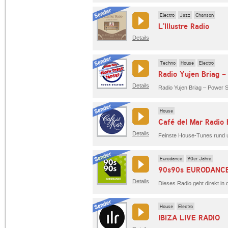
Electro
Jazz
Chanson
L'Illustre Radio
Details
Techno
House
Electro
Radio Yujen Briag -
Details
House
Café del Mar Radio
Details
Feinste House-Tunes rund u
Eurodance
90er Jahre
90s90s EURODANC
Details
House
Electro
IBIZA LIVE RADIO