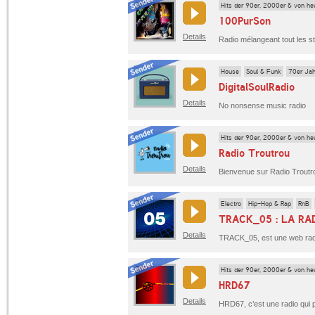
Hits der 90er, 2000er & von he
100PurSon
Details
House
Soul & Funk
70er Jah
DigitalSoulRadio
Details
No nonsense music radio
Hits der 90er, 2000er & von he
Radio Troutrou
Details
Electro
Hip-Hop & Rap
RnB
TRACK_05 : LA RA
Details
Hits der 90er, 2000er & von he
HRD67
Details