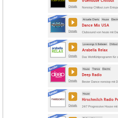
truehouse Chillout
Details
Nonstop Chillout zum Ents
Aktuelle Charts
House
Electr
Dance Mix USA
Details
Clubsound von heute mit D
Lovesongs & Balladen
Chillou
Arabella Relax
Details
House
Trance
Electro
Deep Radio
Details
Bester Dance nonstop mit D
House
Hirschmilch Radio P
Details
24/7 Progressive House mit