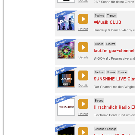
Details
Techno
Trance
#Musik CLUB
Details
Trance
Electro
laut.fm goa-channe
Details
Techno
House
Trance
SUNSHINE LIVE Clas
Details
Electro
Hirschmilch Radio E
Details
Electronic Beats rund um di
Chillout & Lounge