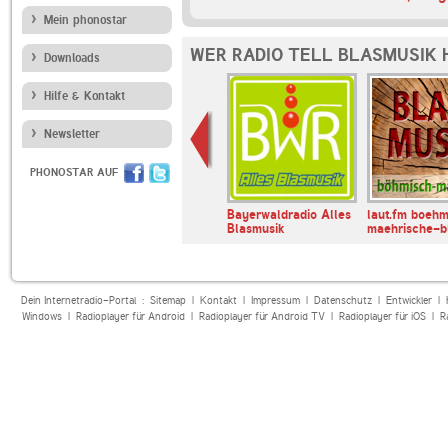
Mein phonostar
WER RADIO TELL BLASMUSIK 
Downloads
Hilfe & Kontakt
Newsletter
PHONOSTAR AUF
boehmische-
Radio Melodie
Bayerwaldradio Alles
laut.fm boehm
k
Blasmusik
maehrische-b
Dein Internetradio-Portal :
Sitemap
|
Kontakt
|
Impressum
|
Datenschutz
|
Entwickler
|
Windows
|
Radioplayer für Android
|
Radioplayer für Android TV
|
Radioplayer für iOS
|
R