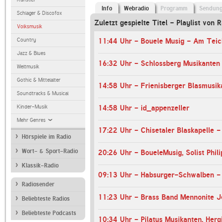
Info
Webradio
Programm
Sendun
Schlager & Discofox
Zuletzt gespielte Titel - Playlist von R
Volksmusik
Country
11:44 Uhr - Bouele Musig - Am Teic
Jazz & Blues
Weltmusik
Gothic & Mittelalter
Soundtracks & Musical
Kinder-Musik
14:58 Uhr - id_appenzeller
Mehr Genres
17:22 Uhr - Chisetaler Blaskapelle -
Hörspiele im Radio
Wort- & Sport-Radio
Klassik-Radio
09:13 Uhr - Habsurger-Schwalben - 
Radiosender
11:23 Uhr - Brass Band Mennonite J
Beliebteste Radios
Beliebteste Podcasts
10:34 Uhr - Pilatus Musikanten, Herg